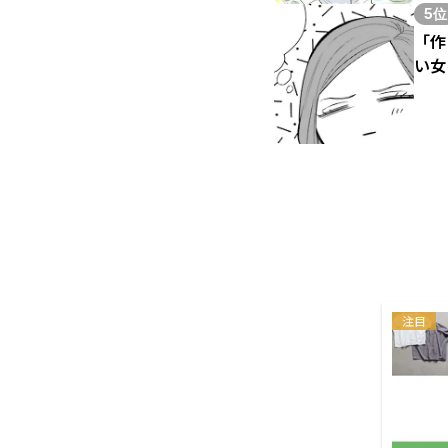
5位
「作
い女
注目