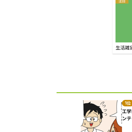
注目
生活雑
1位
工学
ンテ