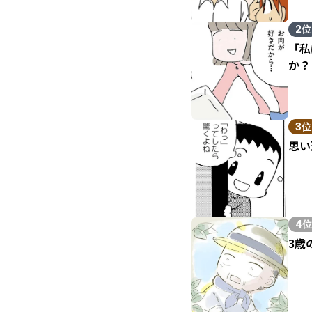
2位
「私
か？
3位
思い
4位
3歳