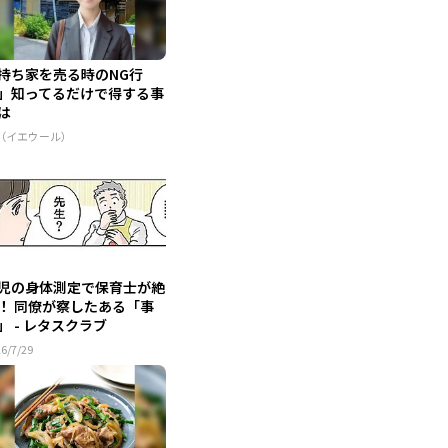
持ち家を売る時のNG行
」知ってるだけで得する事
は
R（イエウール）
児の身体測定で保育士が絶
！ 同僚が察したある「事
」 - レタスクラブ
6/7/29