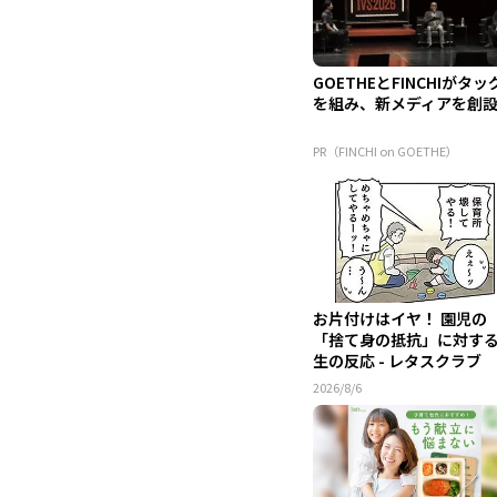
GOETHEとFINCHIがタッ
を組み、新メディアを創
PR（FINCHI on GOETHE）
お片付けはイヤ！ 園児の
「捨て身の抵抗」に対す
生の反応 - レタスクラブ
2026/8/6