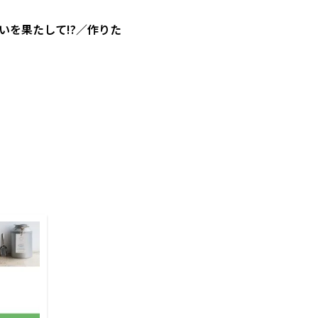
を果たして!?／作りた