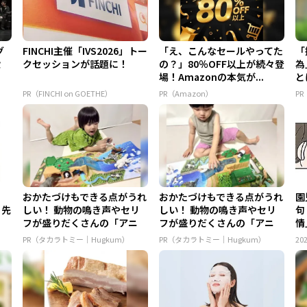
グ
FINCHI主催「IVS2026」トー
「え、こんなセールやってた
「
設
クセッションが話題に！
の？」80％OFF以上が続々登
為
場！Amazonの本気が...
と
PR（FINCHI on GOETHE）
PR（Amazon）
P
おかたづけもできる点がうれ
おかたづけもできる点がうれ
園
る先
しい！ 動物の鳴き声やセリ
しい！ 動物の鳴き声やセリ
句
フが盛りだくさんの「アニ
フが盛りだくさんの「アニ
情
ア ...
ア ...
PR（タカラトミー｜Hugkum）
PR（タカラトミー｜Hugkum）
202