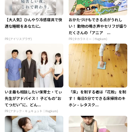
【大人気】ひんやり冷感寝具で快
おかたづけもできる点がうれし
適な睡眠をあなたに。
い！ 動物の鳴き声やセリフが盛り
だくさんの「アニア ...
PR (アイリスプラザ)
PR (タカラトミー｜Hugkum)
いま最も相談したい保育士・てぃ
「床」を制する者は「花粉」を制
先生がアドバイス！ 子どもの“お
す！ 毎日5分でできる床掃除のキ
てつだい”に、どん...
ホン - レタスク...
PR (アタック・キュキュット｜Hugkum)