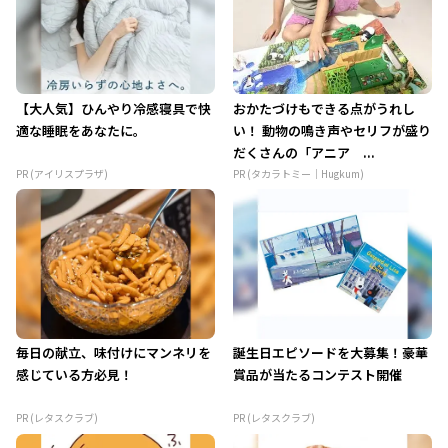
【大人気】ひんやり冷感寝具で快
おかたづけもできる点がうれし
適な睡眠をあなたに。
い！ 動物の鳴き声やセリフが盛り
だくさんの「アニア ...
PR (アイリスプラザ)
PR (タカラトミー｜Hugkum)
毎日の献立、味付けにマンネリを
誕生日エピソードを大募集！豪華
感じている方必見！
賞品が当たるコンテスト開催
PR (レタスクラブ)
PR (レタスクラブ)