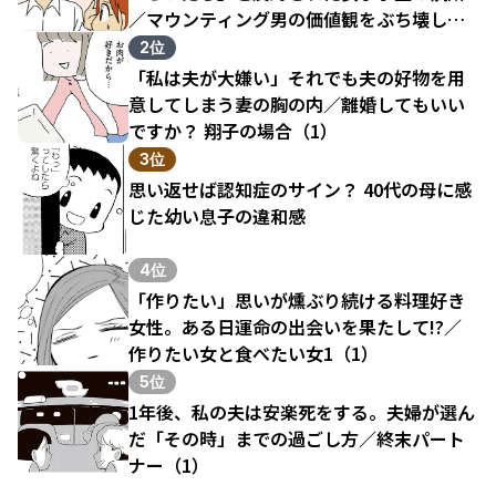
／マウンティング男の価値観をぶち壊した
結果（1）
2位
「私は夫が大嫌い」それでも夫の好物を用
意してしまう妻の胸の内／離婚してもいい
ですか？ 翔子の場合（1）
3位
思い返せば認知症のサイン？ 40代の母に感
じた幼い息子の違和感
4位
「作りたい」思いが燻ぶり続ける料理好き
女性。ある日運命の出会いを果たして!?／
作りたい女と食べたい女1（1）
5位
1年後、私の夫は安楽死をする。夫婦が選ん
だ「その時」までの過ごし方／終末パート
ナー（1）