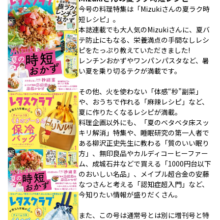
今号の料理特集は「Mizukiさんの夏ラク時
短レシピ」。
本誌連載でも大人気のMizukiさんに、夏バ
テ防止にもなる、栄養満点の手間なしレシ
ピをたっぷり教えていただきました!
レンチンおかずやワンパンパスタなど、暑
い夏を乗り切るテクが満載です。
その他、火を使わない「体感“秒”副菜」
や、おうちで作れる「麻辣レシピ」など、
夏に作りたくなるレシピが満載。
料理企画以外にも、「夏のベタベタ床スッ
キリ解消」特集や、睡眠研究の第一人者で
ある柳沢正史先生に教わる「質のいい眠り
方」、無印良品やカルディコーヒーファー
ム、成城石井などで買える「1000円台以下
のおいしい名品」、メイプル超合金の安藤
なつさんと考える「認知症超入門」など、
今知りたい情報が盛りだくさん。
また、この号は通常号とは別に増刊号と特