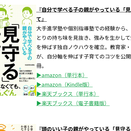
『自分で学べる子の親がやっている「見
て』
大手進学塾や個別指導塾での経験から、
とりの持ち味を見抜き、強みを生かして
を伸ばす独自ノウハウを確立。教育家・
が、自分軸を伸ばす子育てのコツを公開
冊。
▶amazon（単行本）
▶amazon（Kindle版）
▶楽天ブックス（単行本）
▶楽天ブックス（電子書籍版）
『頭のいい子の親がやっている「見守る