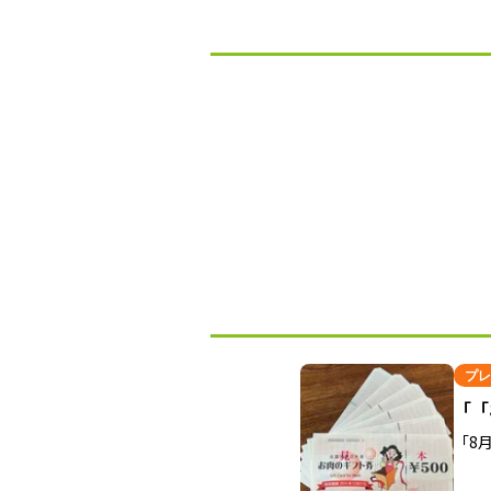
プレ
「「
「8