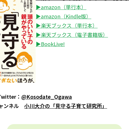
▶amazon（単行本）
▶amazon（Kindle版）
▶楽天ブックス（単行本）
▶楽天ブックス（電子書籍版）
▶BookLive!
itter：
@Kosodate_Ogawa
eチャンネル
小川大介の「見守る子育て研究所」