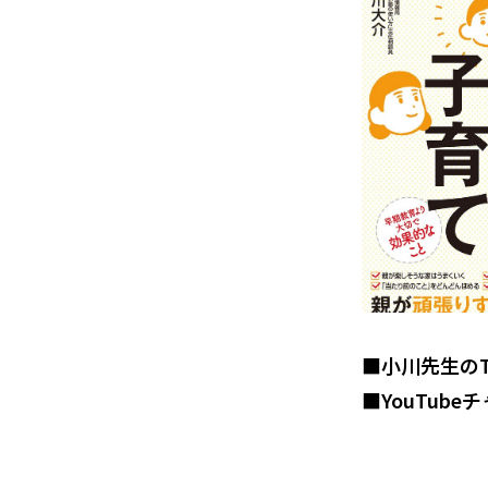
■小川先生のTw
■YouTub