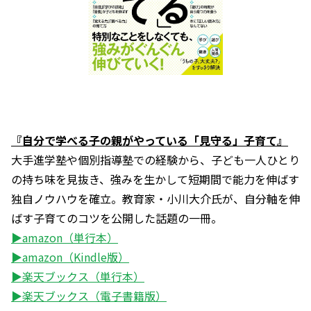
『自分で学べる子の親がやっている「見守る」子育て』
大手進学塾や個別指導塾での経験から、子ども一人ひとり
の持ち味を見抜き、強みを生かして短期間で能力を伸ばす
独自ノウハウを確立。教育家・小川大介氏が、自分軸を伸
ばす子育てのコツを公開した話題の一冊。
▶amazon（単行本）
▶amazon（Kindle版）
▶楽天ブックス（単行本）
▶楽天ブックス（電子書籍版）