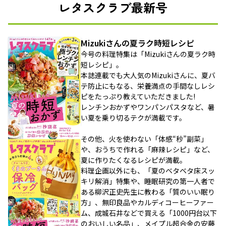
レタスクラブ最新号
Mizukiさんの夏ラク時短レシピ
今号の料理特集は「Mizukiさんの夏ラク時
短レシピ」。
本誌連載でも大人気のMizukiさんに、夏バ
テ防止にもなる、栄養満点の手間なしレシ
ピをたっぷり教えていただきました!
レンチンおかずやワンパンパスタなど、暑
い夏を乗り切るテクが満載です。
その他、火を使わない「体感“秒”副菜」
や、おうちで作れる「麻辣レシピ」など、
夏に作りたくなるレシピが満載。
料理企画以外にも、「夏のベタベタ床スッ
キリ解消」特集や、睡眠研究の第一人者で
ある柳沢正史先生に教わる「質のいい眠り
方」、無印良品やカルディコーヒーファー
ム、成城石井などで買える「1000円台以下
のおいしい名品」、メイプル超合金の安藤