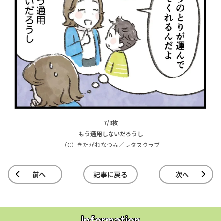
7/9枚
もう通用しないだろうし
（C）きたがわなつみ／レタスクラブ
前へ
記事に戻る
次へ
Information