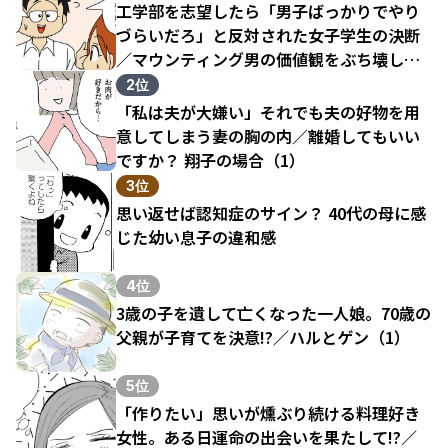
工学部を志望したら「男子ばっかりでやり
づらいだろ」と反対された女子学生の決断
／マウンティング男の価値観をぶち壊した
結果（1）
2位
「私は夫が大嫌い」それでも夫の好物を用
意してしまう妻の胸の内／離婚してもいい
ですか？ 翔子の場合（1）
3位
思い返せば認知症のサイン？ 40代の母に感
じた幼い息子の違和感
4位
3歳の子を遺して亡くなった一人娘。70歳の
父親が子育てを決意!?／ハルとゲン（1）
5位
「作りたい」思いが燻ぶり続ける料理好き
女性。ある日運命の出会いを果たして!?／