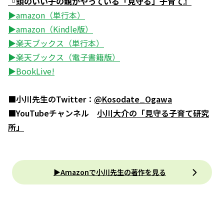
『頭のいい子の親がやっている「見守る」子育て』
▶amazon（単行本）
▶amazon（Kindle版）
▶楽天ブックス（単行本）
▶楽天ブックス（電子書籍版）
▶BookLive!
■小川先生のTwitter：
@Kosodate_Ogawa
■YouTubeチャンネル
小川大介の「見守る子育て研究
所」
▶Amazonで小川先生の著作を見る