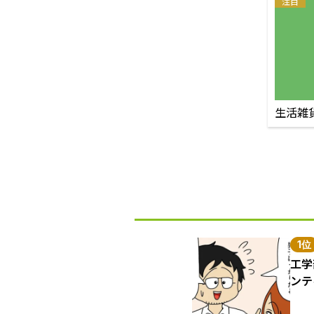
注目
生活雑
1位
工学
ンテ