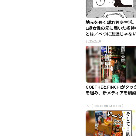
地元を長く離れ独身生活。
1歳女性の元に届いた招待
とは／べつに友達じゃな
ど...
2025/2/10
GOETHEとFINCHIがタッ
を組み、新メディアを創
PR（FINCHI on GOETHE）