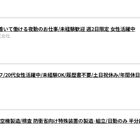
いて働ける夜勤のお仕事/未経験歓迎 週2日限定 女性活躍中
式会社
/20代女性活躍中/未経験OK/履歴書不要/土日祝休み/年間休日
空機製造/検査 防衛省向け特殊装置の製造·組立/日勤のみ 半