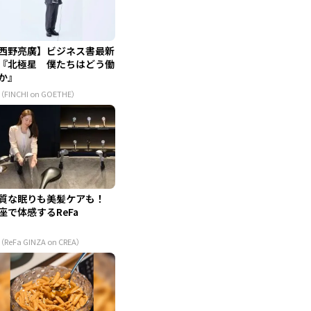
西野亮廣】ビジネス書最新
『北極星 僕たちはどう働
か』
（FINCHI on GOETHE）
質な眠りも美髪ケアも！
座で体感するReFa
（ReFa GINZA on CREA）