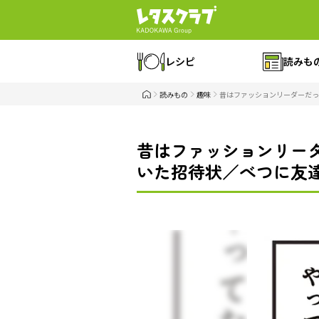
レシピ
読みも
読みもの
趣味
昔はファッションリーダーだっ
昔はファッションリー
いた招待状／べつに友