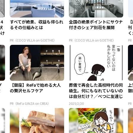
4
すべてが絶景、収益も得られ
全国の絶景ポイントにサウナ
【
状
るその仕組みとは
付きのシェア別荘を展開
刊
いけ
く
PR（COCO VILLA on GOETHE）
PR（COCO VILLA on GOETHE）
PR
グ
【銀座】ReFaで始める大人
葬儀で再会した高校時代の同
上
設
の贅沢セルフケア
級生。何にもなれていないの
銀
は自分だけ？／べつに友達じ
ゃ...
PR（ReFa GINZA on CREA）
2025/2/20
PR