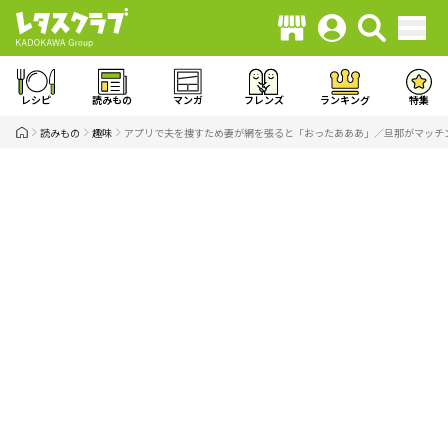
レシピ
読みもの
マンガ
フレンズ
ランキング
特集
読みもの
趣味
アプリで夫を捜すため妻が網を張ると「おったあああ」／旦那がマッチ