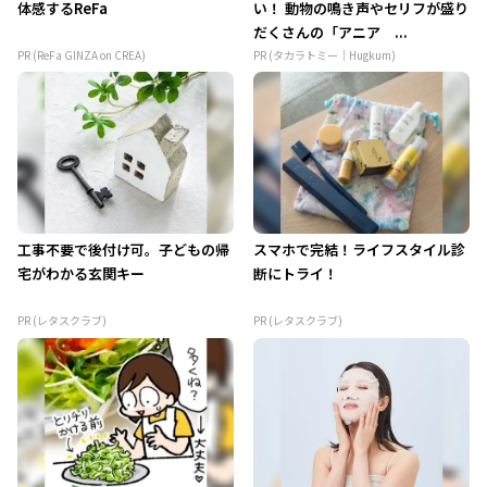
体感するReFa
い！ 動物の鳴き声やセリフが盛り
だくさんの「アニア ...
PR (ReFa GINZA on CREA)
PR (タカラトミー｜Hugkum)
工事不要で後付け可。子どもの帰
スマホで完結！ライフスタイル診
宅がわかる玄関キー
断にトライ！
PR (レタスクラブ)
PR (レタスクラブ)