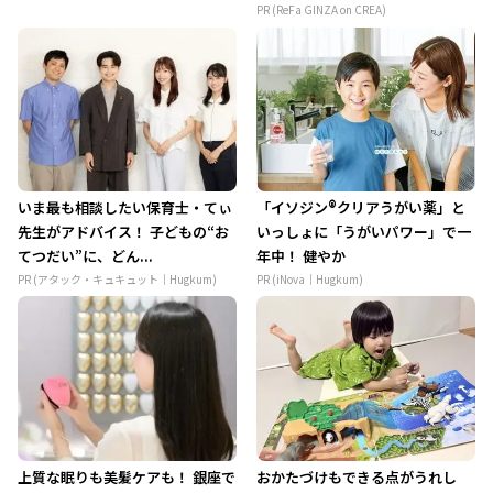
PR (ReFa GINZA on CREA)
いま最も相談したい保育士・てぃ
「イソジン®クリアうがい薬」と
先生がアドバイス！ 子どもの“お
いっしょに「うがいパワー」で一
てつだい”に、どん...
年中！ 健やか
PR (アタック・キュキュット｜Hugkum)
PR (iNova｜Hugkum)
上質な眠りも美髪ケアも！ 銀座で
おかたづけもできる点がうれし