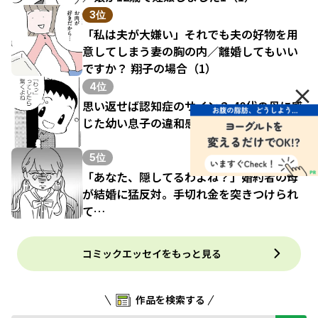
3位
「私は夫が大嫌い」それでも夫の好物を用
意してしまう妻の胸の内／離婚してもいい
ですか？ 翔子の場合（1）
×
4位
思い返せば認知症のサイン？ 40代の母に感
じた幼い息子の違和感
5位
「あなた、隠してるわよね？」婚約者の母
が結婚に猛反対。手切れ金を突きつけられ
て…
コミックエッセイをもっと見る
作品を検索する