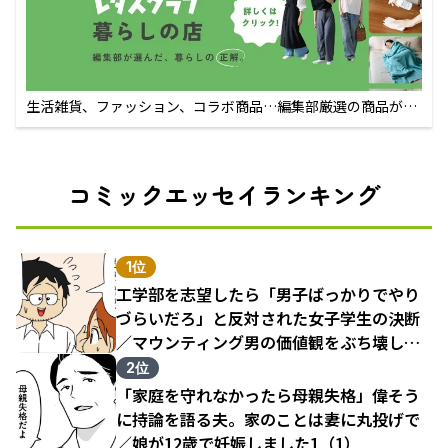
生活雑貨、ファッション、コラボ商品…編集部厳選の商品が買
えるECサイト
コミックエッセイランキング
1位
工学部を志望したら「男子ばっかりでやり
づらいだろ」と反対された女子学生の決断
／マウンティング男の価値観をぶち壊した
結果（1）
2位
「家庭を守れなかったら母親失格」偉そう
に持論を語る夫。家のことは妻に丸投げで
／娘が12歳で妊娠しました1（1）