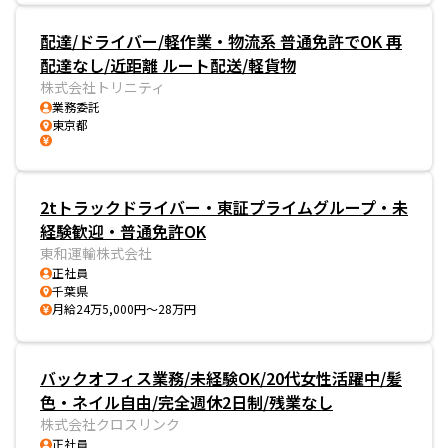
配達/ドライバー/軽作業・物流系 普通免許でOK 再
配達なし/近距離 ルート配送/軽貨物
株式会社トリニティ
業務委託
東京都
2tトラックドライバー・東証プライムグループ・未
経験歓迎・普通免許OK
東和運輸株式会社
正社員
千葉県
月給24万5,000円～28万円
バックオフィス業務/未経験OK/20代女性活躍中/髪
色・ネイル自由/完全週休2日制/残業なし
株式会社クロスリンク
正社員