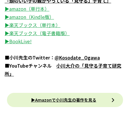
『頭のいい子の親がやっている「見守る」子育て』
▶amazon（単行本）
▶amazon（Kindle版）
▶楽天ブックス（単行本）
▶楽天ブックス（電子書籍版）
▶BookLive!
■小川先生のTwitter：
@Kosodate_Ogawa
■YouTubeチャンネル
小川大介の「見守る子育て研究
所」
▶Amazonで小川先生の著作を見る