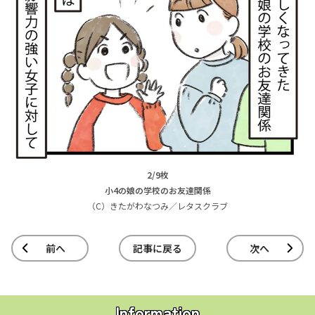
2/9枚
小4の娘の学校のお友達関係
（C）きたがわなつみ／レタスクラブ
前へ
記事に戻る
次へ
Information