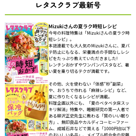
レタスクラブ最新号
Mizukiさんの夏ラク時短レシピ
今号の料理特集は「Mizukiさんの夏ラク時
短レシピ」。
本誌連載でも大人気のMizukiさんに、夏バ
テ防止にもなる、栄養満点の手間なしレシ
ピをたっぷり教えていただきました!
レンチンおかずやワンパンパスタなど、暑
い夏を乗り切るテクが満載です。
その他、火を使わない「体感“秒”副菜」
や、おうちで作れる「麻辣レシピ」など、
夏に作りたくなるレシピが満載。
料理企画以外にも、「夏のベタベタ床スッ
キリ解消」特集や、睡眠研究の第一人者で
ある柳沢正史先生に教わる「質のいい眠り
方」、無印良品やカルディコーヒーファー
ム、成城石井などで買える「1000円台以下
のおいしい名品」、メイプル超合金の安藤