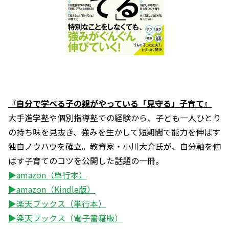
『自分で学べる子の親がやっている「見守る」子育て』
大手進学塾や個別指導塾での経験から、子ども一人ひとり
の持ち味を見抜き、強みを生かして短期間で能力を伸ばす
独自ノウハウを確立。教育家・小川大介氏が、自分軸を伸
ばす子育てのコツを公開した話題の一冊。
▶amazon（単行本）
▶amazon（Kindle版）
▶楽天ブックス（単行本）
▶楽天ブックス（電子書籍版）