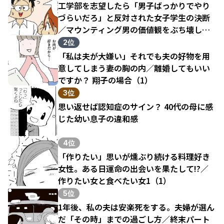
工学部を志望したら「男子ばっかりでやり
づらいだろ」と反対された女子学生の決断
／マウンティング男の価値観をぶち壊した
結果（1）
2位
「私は夫が大嫌い」それでも夫の好物を用
意してしまう妻の胸の内／離婚してもいい
ですか？ 翔子の場合（1）
3位
思い返せば認知症のサイン？ 40代の母に感
じた幼い息子の違和感
4位
「作りたい」思いが燻ぶり続ける料理好き
女性。ある日運命の出会いを果たして!?／
作りたい女と食べたい女1（1）
5位
1年後、私の夫は安楽死をする。夫婦が選ん
だ「その時」までの過ごし方／終末パート