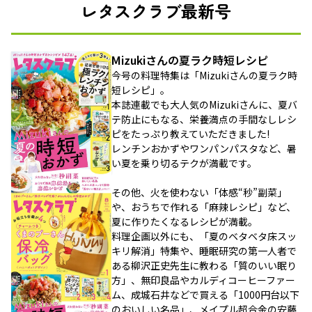
レタスクラブ最新号
Mizukiさんの夏ラク時短レシピ
今号の料理特集は「Mizukiさんの夏ラク時
短レシピ」。
本誌連載でも大人気のMizukiさんに、夏バ
テ防止にもなる、栄養満点の手間なしレシ
ピをたっぷり教えていただきました!
レンチンおかずやワンパンパスタなど、暑
い夏を乗り切るテクが満載です。
その他、火を使わない「体感“秒”副菜」
や、おうちで作れる「麻辣レシピ」など、
夏に作りたくなるレシピが満載。
料理企画以外にも、「夏のベタベタ床スッ
キリ解消」特集や、睡眠研究の第一人者で
ある柳沢正史先生に教わる「質のいい眠り
方」、無印良品やカルディコーヒーファー
ム、成城石井などで買える「1000円台以下
のおいしい名品」、メイプル超合金の安藤