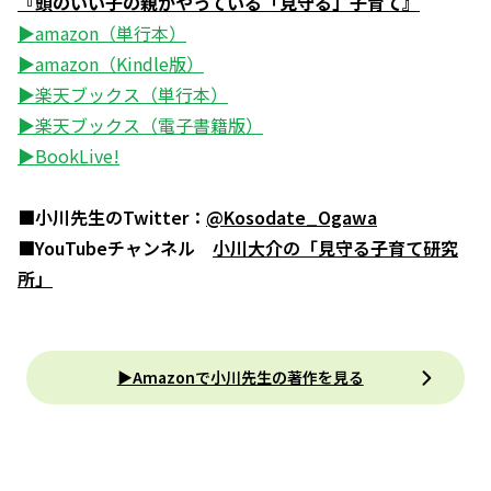
『頭のいい子の親がやっている「見守る」子育て』
▶amazon（単行本）
▶amazon（Kindle版）
▶楽天ブックス（単行本）
▶楽天ブックス（電子書籍版）
▶BookLive!
■小川先生のTwitter：
@Kosodate_Ogawa
■YouTubeチャンネル
小川大介の「見守る子育て研究
所」
▶Amazonで小川先生の著作を見る