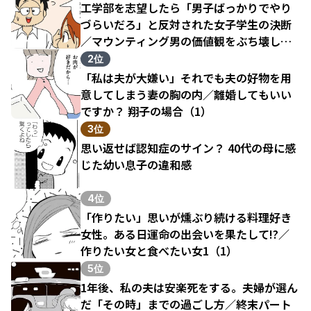
工学部を志望したら「男子ばっかりでやり
づらいだろ」と反対された女子学生の決断
／マウンティング男の価値観をぶち壊した
結果（1）
2位
「私は夫が大嫌い」それでも夫の好物を用
意してしまう妻の胸の内／離婚してもいい
ですか？ 翔子の場合（1）
3位
思い返せば認知症のサイン？ 40代の母に感
じた幼い息子の違和感
4位
「作りたい」思いが燻ぶり続ける料理好き
女性。ある日運命の出会いを果たして!?／
作りたい女と食べたい女1（1）
5位
1年後、私の夫は安楽死をする。夫婦が選ん
だ「その時」までの過ごし方／終末パート