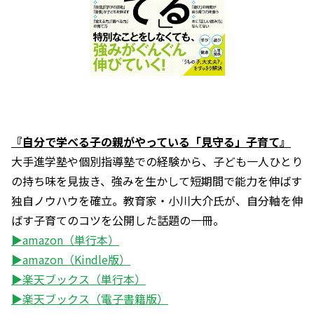
『自分で学べる子の親がやっている「見守る」子育て』
大手進学塾や個別指導塾での経験から、子ども一人ひとり
の持ち味を見抜き、強みを生かして短期間で能力を伸ばす
独自ノウハウを確立。教育家・小川大介氏が、自分軸を伸
ばす子育てのコツを公開した話題の一冊。
▶amazon（単行本）
▶amazon（Kindle版）
▶楽天ブックス（単行本）
▶楽天ブックス（電子書籍版）