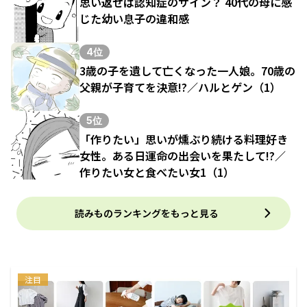
思い返せば認知症のサイン？ 40代の母に感
じた幼い息子の違和感
4位
3歳の子を遺して亡くなった一人娘。70歳の
父親が子育てを決意!?／ハルとゲン（1）
5位
「作りたい」思いが燻ぶり続ける料理好き
女性。ある日運命の出会いを果たして!?／
作りたい女と食べたい女1（1）
読みものランキングをもっと見る
注目