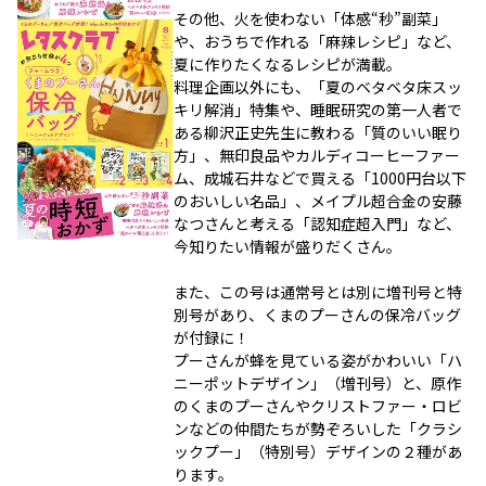
その他、火を使わない「体感“秒”副菜」
や、おうちで作れる「麻辣レシピ」など、
夏に作りたくなるレシピが満載。
料理企画以外にも、「夏のベタベタ床スッ
キリ解消」特集や、睡眠研究の第一人者で
ある柳沢正史先生に教わる「質のいい眠り
方」、無印良品やカルディコーヒーファー
ム、成城石井などで買える「1000円台以下
のおいしい名品」、メイプル超合金の安藤
なつさんと考える「認知症超入門」など、
今知りたい情報が盛りだくさん。
また、この号は通常号とは別に増刊号と特
別号があり、くまのプーさんの保冷バッグ
が付録に！
プーさんが蜂を見ている姿がかわいい「ハ
ニーポットデザイン」（増刊号）と、原作
のくまのプーさんやクリストファー・ロビ
ンなどの仲間たちが勢ぞろいした「クラシ
ックプー」（特別号）デザインの２種があ
ります。