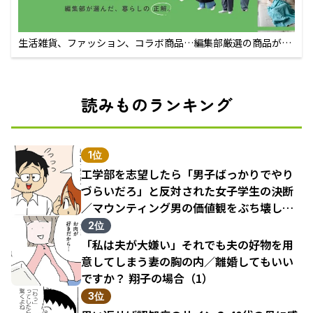
生活雑貨、ファッション、コラボ商品…編集部厳選の商品が買
えるECサイト
読みものランキング
1位
工学部を志望したら「男子ばっかりでやり
づらいだろ」と反対された女子学生の決断
／マウンティング男の価値観をぶち壊した
結果（1）
2位
「私は夫が大嫌い」それでも夫の好物を用
意してしまう妻の胸の内／離婚してもいい
ですか？ 翔子の場合（1）
3位