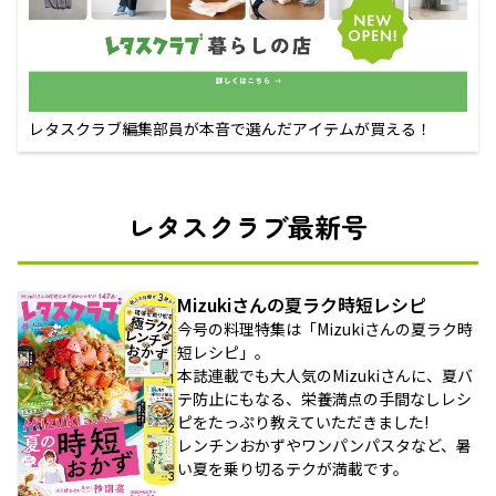
レタスクラブ編集部員が本音で選んだアイテムが買える！
レタスクラブ最新号
Mizukiさんの夏ラク時短レシピ
今号の料理特集は「Mizukiさんの夏ラク時
短レシピ」。
本誌連載でも大人気のMizukiさんに、夏バ
テ防止にもなる、栄養満点の手間なしレシ
ピをたっぷり教えていただきました!
レンチンおかずやワンパンパスタなど、暑
い夏を乗り切るテクが満載です。