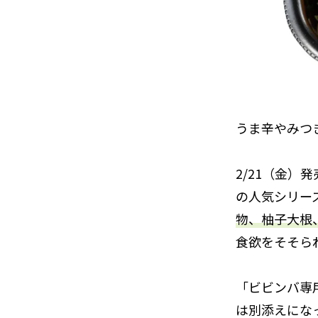
うま辛やみつき
2/21（金）発
の人気シリー
物、柚子大根
食欲をそそら
「ビビンバ専
は別添えにな