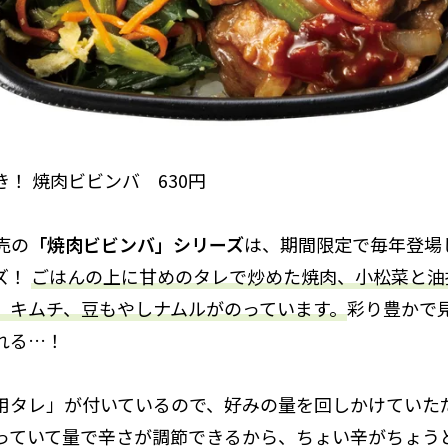
！ 焼肉ビビンバ 630円
売の
「焼肉ビビンバ」シリーズ
は、期間限定で毎年登場
ズ！
ごはんの上に甘めのタレで炒めた焼肉、小松菜と油
、キムチ、豆もやしナムルがのっています。
彩り豊かで
れる…！
用タレ」が付いているので、好みの量を回しかけていた
っていて量で辛さが調節できるから、ちょい辛がちょう