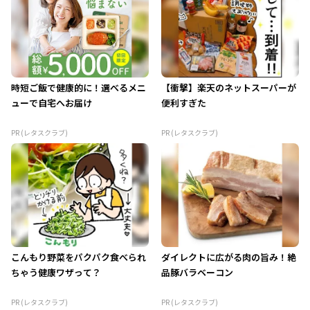
時短ご飯で健康的に！選べるメニ
【衝撃】楽天のネットスーパーが
ューで自宅へお届け
便利すぎた
PR (レタスクラブ)
PR (レタスクラブ)
こんもり野菜をパクパク食べられ
ダイレクトに広がる肉の旨み！絶
ちゃう健康ワザって？
品豚バラベーコン
PR (レタスクラブ)
PR (レタスクラブ)