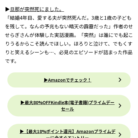
▶
旦那が突然死にました。
「結婚4年目、愛する夫が突然死んだ。3歳と1歳の子ども
を残して。なんの予兆もない晴天の霹靂だった」作者のせ
せらぎさんが体験した実話漫画。「突然」は誰にでも起こ
りうるからこそ読んでほしい。ほろりと泣けて、でもくす
りと笑えるシーンも…、必見のエピソードが詰まった作品
です。
▶Amazonでチェック！
▶最大80%OFFKindle本(電子書籍)プライムデー
セール
▶【最大18%ポイント還元】Amazonプライムデ
ーに今すぐエントリー