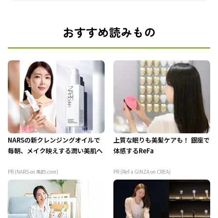
おすすめ読みもの
NARSの新クレンジングオイルで
上質な眠りも美髪ケアも！ 銀座で
毎朝、メイク映えする潤い美肌へ
体感するReFa
PR (NARS on 美的.com)
PR (ReFa GINZA on CREA)