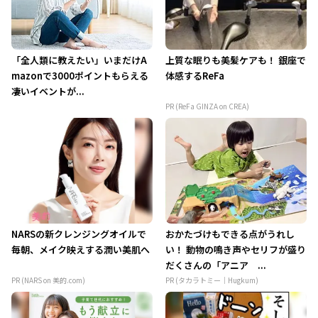
「全人類に教えたい」いまだけA
上質な眠りも美髪ケアも！ 銀座で
mazonで3000ポイントもらえる
体感するReFa
凄いイベントが...
PR (ReFa GINZA on CREA)
NARSの新クレンジングオイルで
おかたづけもできる点がうれし
毎朝、メイク映えする潤い美肌へ
い！ 動物の鳴き声やセリフが盛り
だくさんの「アニア ...
PR (NARS on 美的.com)
PR (タカラトミー｜Hugkum)