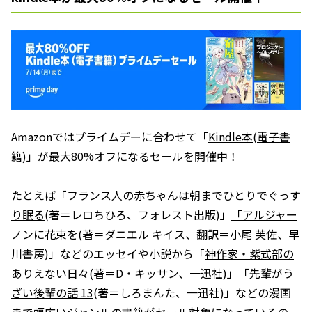
Amazonではプライムデーに合わせて「
Kindle本(電子書
籍)
」が最大80%オフになるセールを開催中！
たとえば「
フランス人の赤ちゃんは朝までひとりでぐっす
り眠る
(著＝レロちひろ、フォレスト出版)」
「アルジャー
ノンに花束を
(著＝ダニエル キイス、翻訳＝小尾 芙佐、早
川書房)」などのエッセイや小説から「
神作家・紫式部の
ありえない日々
(著＝D・キッサン、一迅社)」「
先輩がう
ざい後輩の話 13
(著＝しろまんた、一迅社)」などの漫画
まで幅広いジャンルの書籍がセール対象になっているの