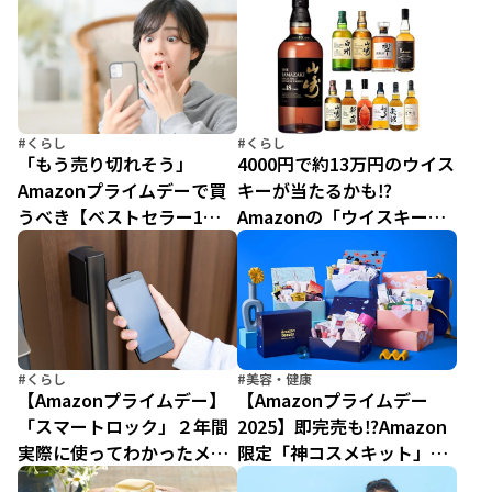
【Amazonプライムデー
83選【売り切れたら即終
2025】
了】
#くらし
#くらし
「もう売り切れそう」
4000円で約13万円のウイス
Amazonプライムデーで買
キーが当たるかも⁉
うべき【ベストセラー1
Amazonの「ウイスキーガ
位】アイテム20選
チャ」が超太っ腹だった！
【プライムデー】
#くらし
#美容・健康
【Amazonプライムデー】
【Amazonプライムデー
「スマートロック」２年間
2025】即完売も⁉Amazon
実際に使ってわかったメリ
限定「神コスメキット」争
ットとデメリット「買って
奪戦が今年も始まる！