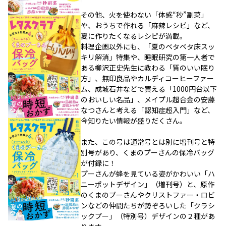
その他、火を使わない「体感“秒”副菜」
や、おうちで作れる「麻辣レシピ」など、
夏に作りたくなるレシピが満載。
料理企画以外にも、「夏のベタベタ床スッ
キリ解消」特集や、睡眠研究の第一人者で
ある柳沢正史先生に教わる「質のいい眠り
方」、無印良品やカルディコーヒーファー
ム、成城石井などで買える「1000円台以下
のおいしい名品」、メイプル超合金の安藤
なつさんと考える「認知症超入門」など、
今知りたい情報が盛りだくさん。
また、この号は通常号とは別に増刊号と特
別号があり、くまのプーさんの保冷バッグ
が付録に！
プーさんが蜂を見ている姿がかわいい「ハ
ニーポットデザイン」（増刊号）と、原作
のくまのプーさんやクリストファー・ロビ
ンなどの仲間たちが勢ぞろいした「クラシ
ックプー」（特別号）デザインの２種があ