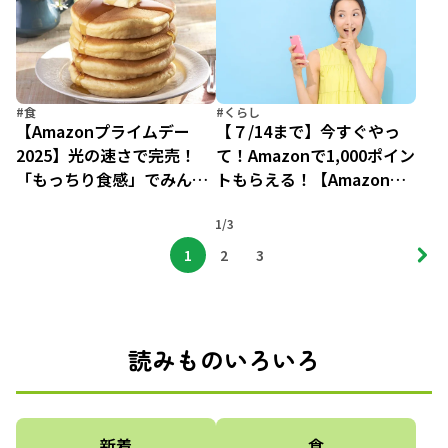
後悔なし」
#食
#くらし
【Amazonプライムデー
【７/14まで】今すぐやっ
2025】光の速さで完売！
て！Amazonで1,000ポイン
「もっちり食感」でみんな
トもらえる！【Amazonプ
大好き超人気商品って？
ライムデー2025】
1/3
1
2
3
読みものいろいろ
新着
食