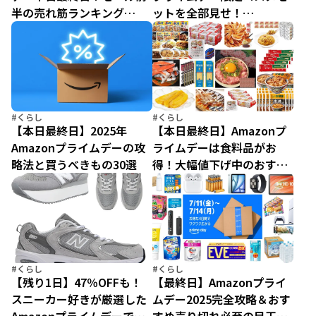
半の売れ筋ランキング
ットを全部見せ！
TOP5を大発表！
【Amazonプライムデー
2025】
#くらし
#くらし
【本日最終日】2025年
【本日最終日】Amazonプ
Amazonプライムデーの攻
ライムデーは食料品がお
略法と買うべきもの30選
得！大幅値下げ中のおすす
め商品15選
#くらし
#くらし
【残り1日】47％OFFも！
【最終日】Amazonプライ
スニーカー好きが厳選した
ムデー2025完全攻略＆おす