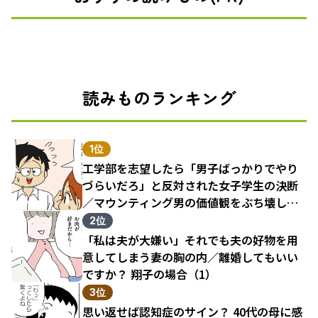
読みものランキング
1位
工学部を志望したら「男子ばっかりでやり
づらいだろ」と反対された女子学生の決断
／マウンティング男の価値観をぶち壊した
結果（1）
2位
「私は夫が大嫌い」それでも夫の好物を用
意してしまう妻の胸の内／離婚してもいい
ですか？ 翔子の場合（1）
3位
思い返せば認知症のサイン？ 40代の母に感