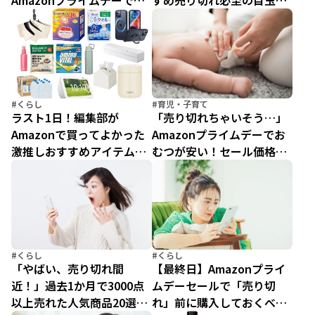
Amazonプライムデーで買
すめ売り切れ必至の目玉
うべきニューバランスおす
200選！何が安い？何が安
すめ5選【さらにお得に買
くなる？【Amazonギフト
う裏ワザ】
カード買うと500ポイント
もらえる】
#くらし
#育児・子育て
ラスト1日！編集部が
「売り切れちゃいそう…」
Amazonで買ってよかった
Amazonプライムデーでお
激推しおすすめアイテムリ
むつが安い！セール価格の
スト超厳選23選！
おすすめ商品5選
【Amazonプライムデー
2025】
#くらし
#くらし
「やばい、売り切れ間
【最終日】Amazonプライ
近！」過去1か月で3000点
ムデーセールで「売り切
以上売れた人気商品20選
れ」前に購入しておくべき