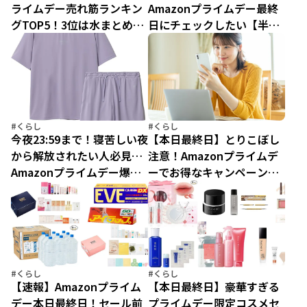
ライムデー売れ筋ランキン
Amazonプライムデー最終
グTOP5！3位は水まとめ買
日にチェックしたい【半額
い、2位は頭痛薬、1位は…
以下商品】20選
#くらし
#くらし
今夜23:59まで！寝苦しい夜
【本日最終日】とりこぼし
から解放されたい人必見…
注意！Amazonプライムデ
Amazonプライムデー爆売
ーでお得なキャンペーン＆
れ快眠アイテム10選
サブスクまとめ
#くらし
#くらし
【速報】Amazonプライム
【本日最終日】豪華すぎる
デー本日最終日！セール前
プライムデー限定コスメセ