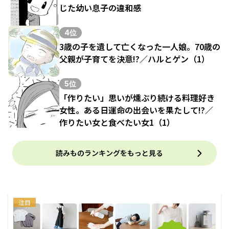
じた幼い息子の違和感
4位
3歳の子を遺して亡くなった一人娘。70歳の
父親が子育てを決意!?／ハルとゲン（1）
5位
「作りたい」思いが燻ぶり続ける料理好き
女性。ある日運命の出会いを果たして!?／
作りたい女と食べたい女1（1）
読みものランキングをもっと見る
注目