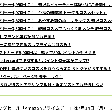
0円相当→4,950円に！「贅沢なビューティー体験 私にご褒美セ
0円相当→4,070円に！「至福の朝美容 トータルコスメセット」
00円相当→3,520円に！「おやすみ前の極上リラックス 贅沢コス
00円相当→3,300円に！「韓国コスメでじっくり肌メンテ 厳選コ
】ブランド単独記念品も充実！
ーに参加できるのはプライム会員のみ！
ギフトカード5,000円以上購入で500ポイントがもらえる
 Mastercardで決済するとポイント還元率がアップ!?
%OFF】普段使いのコスメを買うなら定期おトク便がおすすめ！
nの「クーポン」ページも要チェック！
お買い得ストアやサンプル付・限定品ストアも見逃せない
ッグセール「
Amazonプライムデー
」は7月14日（月）