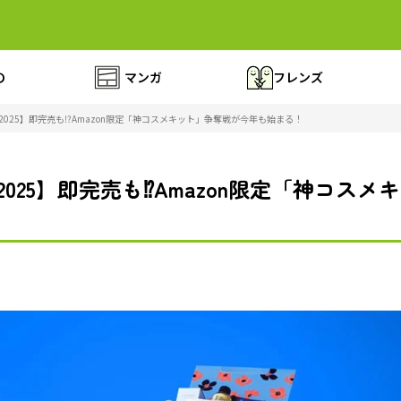
の
マンガ
フレンズ
ー2025】即完売も⁉Amazon限定「神コスメキット」争奪戦が今年も始まる！
ー2025】即完売も⁉Amazon限定「神コス