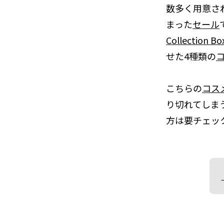
数多く用意さ
まった
セール
Collection Bo
せた4種類の
コ
こちらの
コス
り切れてしま
方は要チェッ