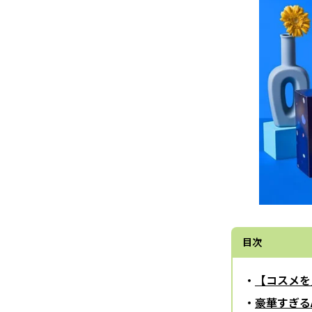
目次
【コスメを
豪華すぎる