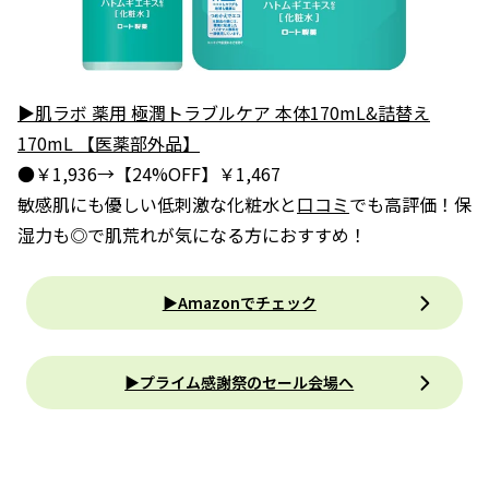
▶肌ラボ 薬用 極潤トラブルケア 本体170mL&詰替え
170mL 【医薬部外品】
●￥1,936→【24%OFF】￥1,467
敏感肌にも優しい低刺激な化粧水と
口コミ
でも高評価！保
湿力も◎で肌荒れが気になる方におすすめ！
▶Amazonでチェック
▶プライム感謝祭のセール会場へ