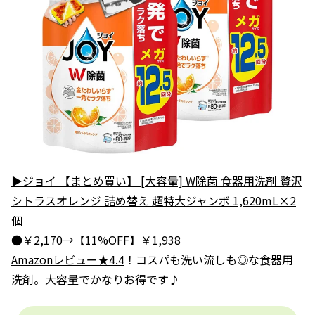
▶ジョイ 【まとめ買い】 [大容量] W除菌 食器用洗剤 贅沢
シトラスオレンジ 詰め替え 超特大ジャンボ 1,620mL×2
個
●￥2,170→【11%OFF】￥1,938
Amazonレビュー★4.4
！コスパも洗い流しも◎な食器用
洗剤。大容量でかなりお得です♪