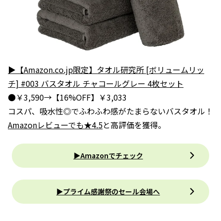
▶【Amazon.co.jp限定】タオル研究所 [ボリュームリッ
チ] #003 バスタオル チャコールグレー 4枚セット
●￥3,590→【16%OFF】￥3,033
コスパ、吸水性◎でふわふわ感がたまらないバスタオル！
Amazonレビューでも★4.5
と高評価を獲得。
▶Amazonでチェック
▶プライム感謝祭のセール会場へ