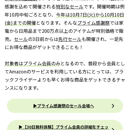
感謝を込めて開催される
特別なセール
です。開催時期は例
年10月中旬ごろとなり、
今年は10月7日(火)から10月10日
(金)までの開催
となります。そんな
プライム感謝祭
では家
電から日用品まで200万点以上のアイテムが特別価格で販
売。
セール
の3日前からは
先行セール
も開催され、一足先
にお得な商品がゲットできることも！
対象者はプライム会員のみ
となるので、普段から会員とし
てAmazonのサービスを利用している方にとっては、ブラ
ックフライデーよりも早くお得な商品をゲットできるチャ
ンスになります。
▶プライム感謝祭のセール会場へ
▶︎【30日無料体験】プライム会員の詳細をチェッ