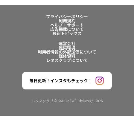
プライバシーポリシー
利用規約
ヘルプ・サポート
広告掲載について
最新トピックス
運営会社
推奨環境
利用者情報の外部送信について
媒体資料
レタスクラブについて
毎日更新！インスタもチェック！
レタスクラブ © KADOKAWA LifeDesign. 2026