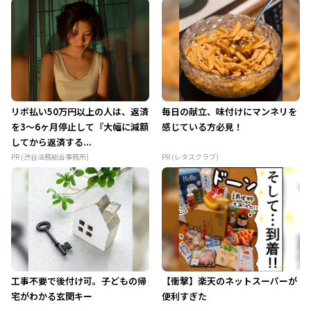
リボ払い50万円以上の人は、返済
毎日の献立、味付けにマンネリを
を3～6ヶ月停止して『大幅に減額
感じている方必見！
してから返済する...
PR (渋谷法務総合事務所)
PR (レタスクラブ)
工事不要で後付け可。子どもの帰
【衝撃】楽天のネットスーパーが
宅がわかる玄関キー
便利すぎた