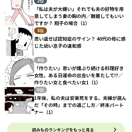
結果（1）
2位
「私は夫が大嫌い」それでも夫の好物を用
意してしまう妻の胸の内／離婚してもいい
ですか？ 翔子の場合（1）
3位
思い返せば認知症のサイン？ 40代の母に感
じた幼い息子の違和感
4位
「作りたい」思いが燻ぶり続ける料理好き
女性。ある日運命の出会いを果たして!?／
作りたい女と食べたい女1（1）
5位
1年後、私の夫は安楽死をする。夫婦が選ん
だ「その時」までの過ごし方／終末パート
ナー（1）
読みものランキングをもっと見る