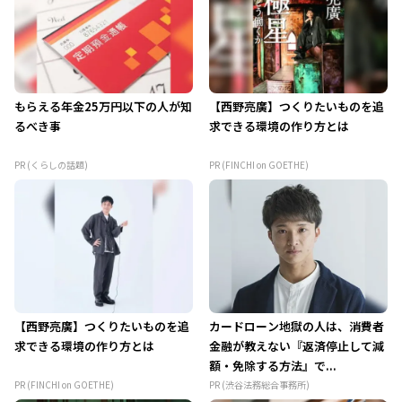
もらえる年金25万円以下の人が知
【西野亮廣】つくりたいものを追
るべき事
求できる環境の作り方とは
PR (くらしの話題)
PR (FINCHI on GOETHE)
【西野亮廣】つくりたいものを追
カードローン地獄の人は、消費者
求できる環境の作り方とは
金融が教えない『返済停止して減
額・免除する方法』で...
PR (FINCHI on GOETHE)
PR (渋谷法務総合事務所)