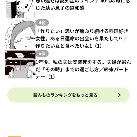
思い返せば認知症のサイン？ 40代の母に感
じた幼い息子の違和感
4位
「作りたい」思いが燻ぶり続ける料理好き
女性。ある日運命の出会いを果たして!?／
作りたい女と食べたい女1（1）
5位
1年後、私の夫は安楽死をする。夫婦が選ん
だ「その時」までの過ごし方／終末パート
ナー（1）
読みものランキングをもっと見る