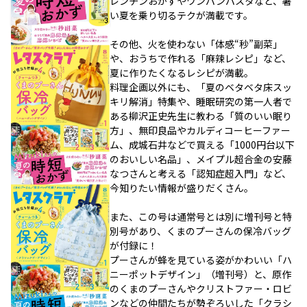
レンチンおかずやワンパンパスタなど、暑
い夏を乗り切るテクが満載です。
その他、火を使わない「体感“秒”副菜」
や、おうちで作れる「麻辣レシピ」など、
夏に作りたくなるレシピが満載。
料理企画以外にも、「夏のベタベタ床スッ
キリ解消」特集や、睡眠研究の第一人者で
ある柳沢正史先生に教わる「質のいい眠り
方」、無印良品やカルディコーヒーファー
ム、成城石井などで買える「1000円台以下
のおいしい名品」、メイプル超合金の安藤
なつさんと考える「認知症超入門」など、
今知りたい情報が盛りだくさん。
また、この号は通常号とは別に増刊号と特
別号があり、くまのプーさんの保冷バッグ
が付録に！
プーさんが蜂を見ている姿がかわいい「ハ
ニーポットデザイン」（増刊号）と、原作
のくまのプーさんやクリストファー・ロビ
ンなどの仲間たちが勢ぞろいした「クラシ