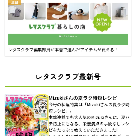
注目
レタスクラブ編集部員が本音で選んだアイテムが買える！
レタスクラブ最新号
Mizukiさんの夏ラク時短レシピ
今号の料理特集は「Mizukiさんの夏ラク時
短レシピ」。
本誌連載でも大人気のMizukiさんに、夏バ
テ防止にもなる、栄養満点の手間なしレシ
ピをたっぷり教えていただきました!