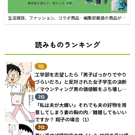
生活雑貨、ファッション、コラボ商品…編集部厳選の商品が買
えるECサイト
読みものランキング
1位
工学部を志望したら「男子ばっかりでやり
づらいだろ」と反対された女子学生の決断
／マウンティング男の価値観をぶち壊した
結果（1）
2位
「私は夫が大嫌い」それでも夫の好物を用
意してしまう妻の胸の内／離婚してもいい
ですか？ 翔子の場合（1）
3位