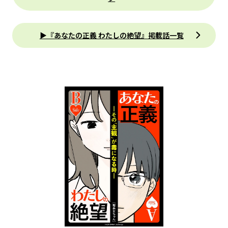
▶『あなたの正義 わたしの絶望』掲載話一覧