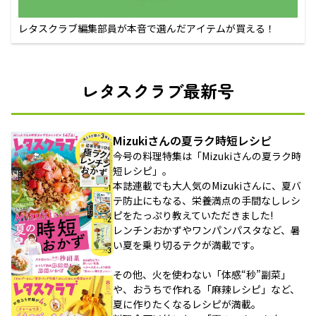
レタスクラブ編集部員が本音で選んだアイテムが買える！
レタスクラブ最新号
Mizukiさんの夏ラク時短レシピ
今号の料理特集は「Mizukiさんの夏ラク時
短レシピ」。
本誌連載でも大人気のMizukiさんに、夏バ
テ防止にもなる、栄養満点の手間なしレシ
ピをたっぷり教えていただきました!
レンチンおかずやワンパンパスタなど、暑
い夏を乗り切るテクが満載です。
その他、火を使わない「体感“秒”副菜」
や、おうちで作れる「麻辣レシピ」など、
夏に作りたくなるレシピが満載。