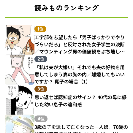
読みものランキング
1位
工学部を志望したら「男子ばっかりでやり
づらいだろ」と反対された女子学生の決断
／マウンティング男の価値観をぶち壊した
結果（1）
2位
「私は夫が大嫌い」それでも夫の好物を用
意してしまう妻の胸の内／離婚してもいい
ですか？ 翔子の場合（1）
3位
思い返せば認知症のサイン？ 40代の母に感
じた幼い息子の違和感
4位
3歳の子を遺して亡くなった一人娘。70歳の