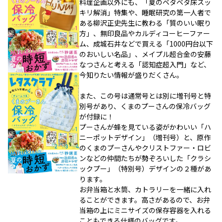
料理企画以外にも、「夏のベタベタ床スッ
キリ解消」特集や、睡眠研究の第一人者で
ある柳沢正史先生に教わる「質のいい眠り
方」、無印良品やカルディコーヒーファー
ム、成城石井などで買える「1000円台以下
のおいしい名品」、メイプル超合金の安藤
なつさんと考える「認知症超入門」など、
今知りたい情報が盛りだくさん。
また、この号は通常号とは別に増刊号と特
別号があり、くまのプーさんの保冷バッグ
が付録に！
プーさんが蜂を見ている姿がかわいい「ハ
ニーポットデザイン」（増刊号）と、原作
のくまのプーさんやクリストファー・ロビ
ンなどの仲間たちが勢ぞろいした「クラシ
ックプー」（特別号）デザインの２種があ
ります。
お弁当箱と水筒、カトラリーを一緒に入れ
ることができます。高さがあるので、お弁
当箱の上にミニサイズの保存容器を入れる
こともできる仕様のバッグです。