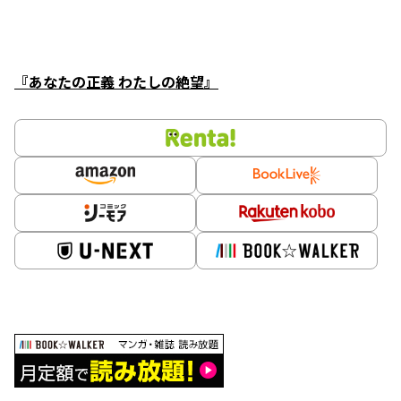
『あなたの正義 わたしの絶望』