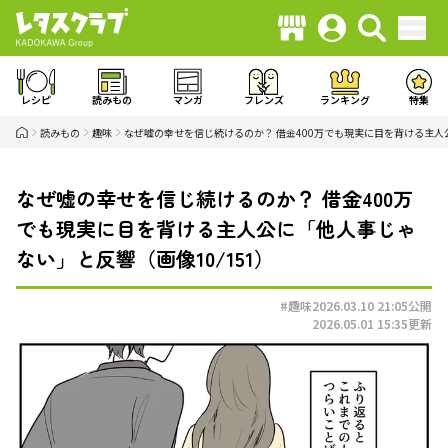
レシピ
読みもの
マンガ
フレンズ
ランキング
特集
読みもの
趣味
なぜ嘘の幸せを信じ続けるのか？ 借金400万でも現実に目を背ける主
なぜ嘘の幸せを信じ続けるのか？ 借金400万
でも現実に目を背ける主人公に「他人事じゃ
ない」と反響（画像10/151）
#趣味
2026.03.10 21:05
公開
2026.05.01 15:35
更新