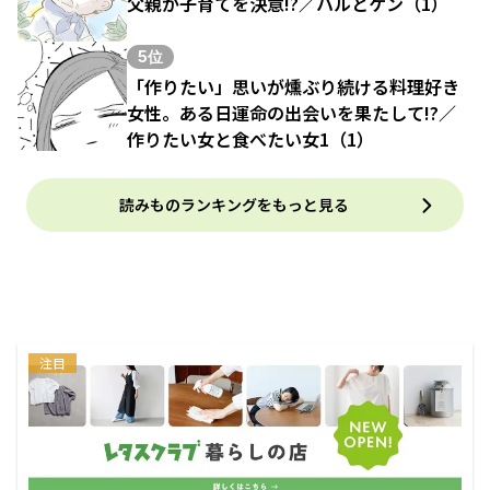
父親が子育てを決意!?／ハルとゲン（1）
5位
「作りたい」思いが燻ぶり続ける料理好き
女性。ある日運命の出会いを果たして!?／
作りたい女と食べたい女1（1）
読みものランキングをもっと見る
注目