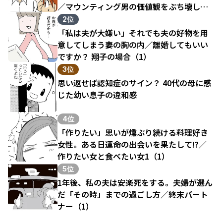
／マウンティング男の価値観をぶち壊した
結果（1）
2位
「私は夫が大嫌い」それでも夫の好物を用
意してしまう妻の胸の内／離婚してもいい
ですか？ 翔子の場合（1）
3位
思い返せば認知症のサイン？ 40代の母に感
じた幼い息子の違和感
4位
「作りたい」思いが燻ぶり続ける料理好き
女性。ある日運命の出会いを果たして!?／
作りたい女と食べたい女1（1）
5位
1年後、私の夫は安楽死をする。夫婦が選ん
だ「その時」までの過ごし方／終末パート
ナー（1）