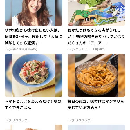
リボ地獄から抜け出したい人は、
おかたづけもできる点がうれし
返済を3～6ヶ月停止して『大幅に
い！ 動物の鳴き声やセリフが盛り
減額してから返済す...
だくさんの「アニア ...
PR (渋谷法務総合事務所)
PR (タカラトミー｜Hugkum)
トマトと○○をあえるだけ！夏の
毎日の献立、味付けにマンネリを
すぐできごはん
感じている方必見！
PR (レタスクラブ)
PR (レタスクラブ)