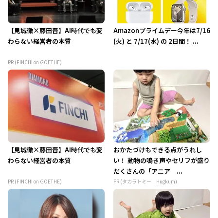
【見城徹×藤田晋】AI時代でも変
Amazonプライムデー今年は7/16
わらない経営者の本質
(火) と 7/17(水) の 2日間！ ...
PR (FINCHI on GOETHE)
【見城徹×藤田晋】AI時代でも変
おかたづけもできる点がうれし
わらない経営者の本質
い！ 動物の鳴き声やセリフが盛り
だくさんの「アニア ...
PR (FINCHI on GOETHE)
PR (タカラトミー｜Hugkum)