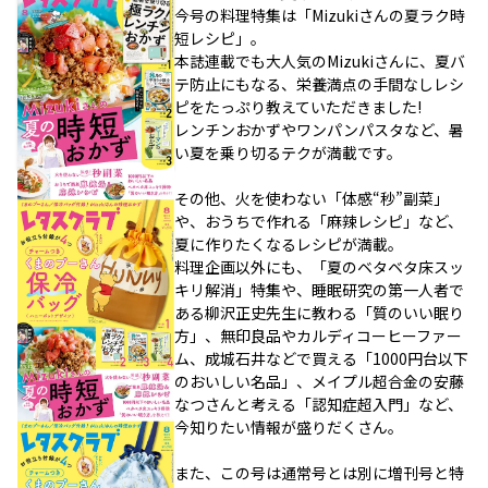
今号の料理特集は「Mizukiさんの夏ラク時
短レシピ」。
本誌連載でも大人気のMizukiさんに、夏バ
テ防止にもなる、栄養満点の手間なしレシ
ピをたっぷり教えていただきました!
レンチンおかずやワンパンパスタなど、暑
い夏を乗り切るテクが満載です。
その他、火を使わない「体感“秒”副菜」
や、おうちで作れる「麻辣レシピ」など、
夏に作りたくなるレシピが満載。
料理企画以外にも、「夏のベタベタ床スッ
キリ解消」特集や、睡眠研究の第一人者で
ある柳沢正史先生に教わる「質のいい眠り
方」、無印良品やカルディコーヒーファー
ム、成城石井などで買える「1000円台以下
のおいしい名品」、メイプル超合金の安藤
なつさんと考える「認知症超入門」など、
今知りたい情報が盛りだくさん。
また、この号は通常号とは別に増刊号と特