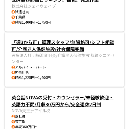
株式会社ジェイウェイブ
派遣社員
千葉県
時給1,400円～1,750円
「週3から可」調理スタッフ/無資格可/シフト相談
可/介護老人保健施設/社会保障完備
医療法人社団横浜育明会/介護老人保健施設 都筑シニアセ
ンター
アルバイト・パート
神奈川県
時給1,225円～1,400円
英会話NOVAの受付・カウンセラー/未経験歓迎・
英語力不問/月収30万円から/完全週休2日制
NOVA天王洲アイル校
正社員
東京都
年収360万円～