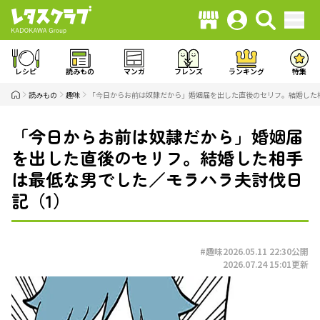
レシピ
読みもの
マンガ
フレンズ
ランキング
特集
読みもの
趣味
「今日からお前は奴隷だから」婚姻届を出した直後のセリフ。結婚した
「今日からお前は奴隷だから」婚姻届
を出した直後のセリフ。結婚した相手
は最低な男でした／モラハラ夫討伐日
記（1）
#趣味
2026.05.11 22:30
公開
2026.07.24 15:01
更新