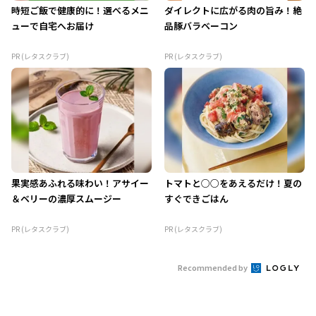
時短ご飯で健康的に！選べるメニ
ダイレクトに広がる肉の旨み！絶
ューで自宅へお届け
品豚バラベーコン
PR (レタスクラブ)
PR (レタスクラブ)
果実感あふれる味わい！アサイー
トマトと○○をあえるだけ！夏の
＆ベリーの濃厚スムージー
すぐできごはん
PR (レタスクラブ)
PR (レタスクラブ)
Recommended by