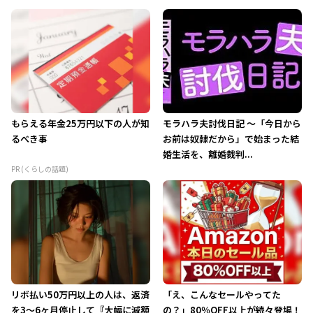
もらえる年金25万円以下の人が知
モラハラ夫討伐日記 ～「今日から
るべき事
お前は奴隷だから」で始まった結
婚生活を、離婚裁判...
PR (くらしの話題)
リボ払い50万円以上の人は、返済
「え、こんなセールやってた
を3～6ヶ月停止して『大幅に減額
の？」80％OFF以上が続々登場！