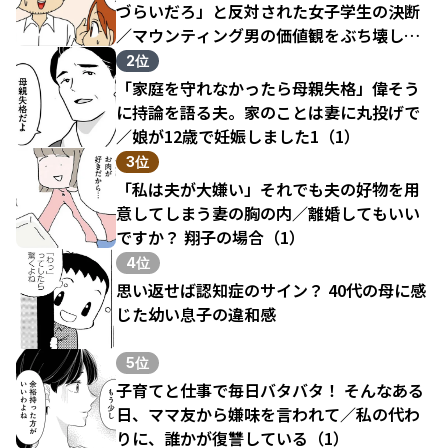
づらいだろ」と反対された女子学生の決断
／マウンティング男の価値観をぶち壊した
結果（1）
2位
「家庭を守れなかったら母親失格」偉そう
に持論を語る夫。家のことは妻に丸投げで
／娘が12歳で妊娠しました1（1）
3位
「私は夫が大嫌い」それでも夫の好物を用
意してしまう妻の胸の内／離婚してもいい
ですか？ 翔子の場合（1）
4位
思い返せば認知症のサイン？ 40代の母に感
じた幼い息子の違和感
5位
子育てと仕事で毎日バタバタ！ そんなある
日、ママ友から嫌味を言われて／私の代わ
りに、誰かが復讐している（1）