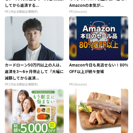
してから返済する...
Amazonの本気が...
PR (渋谷法務総合事務所)
PR (Amazon)
カードローン50万円以上の人は、
Amazon今日も見逃せない！80%
返済を3～6ヶ月停止して『大幅に
OFF以上が続々登場
減額してから返済...
PR (渋谷法務総合事務所)
PR (Amazon)