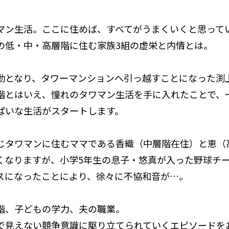
マン生活。ここに住めば、すべてがうまくいくと思って
の低・中・高層階に住む家族3組の虚栄と内情とは。
勤となり、タワーマンションへ引っ越すことになった渕
階とはいえ、憧れのタワマン生活を手に入れたことで、
ぱいな生活がスタートします。
じタワマンに住むママである香織（中層階在住）と恵（
くなりますが、小学5年生の息子・悠真が入った野球チ
スになったことにより、徐々に不協和音が…。
階、子どもの学力、夫の職業。
で見えない競争意識に駆り立てられていくエピソードを