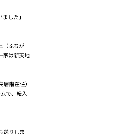
いました」
上（ふちが
一家は新天地
高層階在住）
ームで、転入
お送りしま