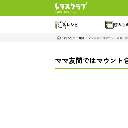
レシピ
読みも
読みもの
趣味
ママ友間ではマウント合戦。な
ママ友間ではマウント