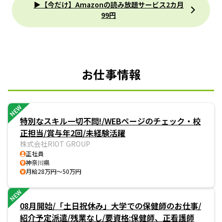
▶【今だけ】Amazonの読み放題サービス2カ月
99円
お仕事情報
NEW
特別なスキル一切不問!/WEBページのチェック・校
正担当/賞与年2回/未経験活躍
株式会社RIOT GROUP
正社員
神奈川県
月給28万円～50万円
NEW
08月開始/「土日祝休み」大学での保健師のお仕事/
紹介予定派遣/残業なし/要資格:保健師、正看護師