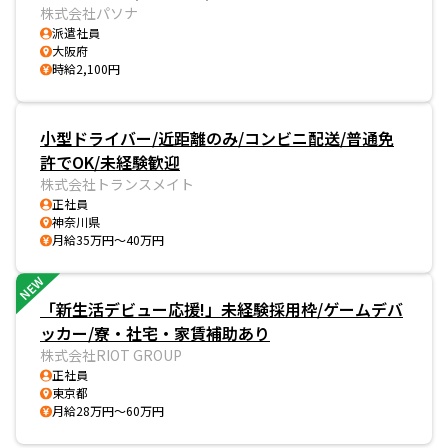
株式会社パソナ
派遣社員
大阪府
時給2,100円
小型ドライバー/近距離のみ/コンビニ配送/普通免
許でOK/未経験歓迎
株式会社トランスメイト
正社員
神奈川県
月給35万円～40万円
NEW
「新生活デビュー応援!」未経験採用枠/ゲームデバ
ッカー/寮・社宅・家賃補助あり
株式会社RIOT GROUP
正社員
東京都
月給28万円～60万円