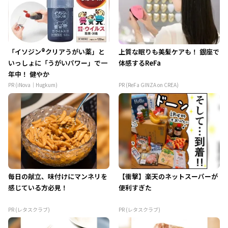
「イソジン®クリアうがい薬」と
上質な眠りも美髪ケアも！ 銀座で
いっしょに「うがいパワー」で一
体感するReFa
年中！ 健やか
PR (iNova｜Hugkum)
PR (ReFa GINZA on CREA)
毎日の献立、味付けにマンネリを
【衝撃】楽天のネットスーパーが
感じている方必見！
便利すぎた
PR (レタスクラブ)
PR (レタスクラブ)