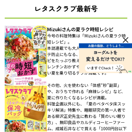
レタスクラブ最新号
Mizukiさんの夏ラク時短レシピ
今号の料理特集は「Mizukiさんの夏ラク時
×
短レシピ」。
本誌連載でも大人気のMizukiさんに、夏バ
テ防止にもなる、栄養満点の手間なしレシ
ピをたっぷり教えていただきました!
レンチンおかずやワンパンパスタなど、暑
い夏を乗り切るテクが満載です。
その他、火を使わない「体感“秒”副菜」
や、おうちで作れる「麻辣レシピ」など、
夏に作りたくなるレシピが満載。
料理企画以外にも、「夏のベタベタ床スッ
キリ解消」特集や、睡眠研究の第一人者で
ある柳沢正史先生に教わる「質のいい眠り
方」、無印良品やカルディコーヒーファー
ム、成城石井などで買える「1000円台以下