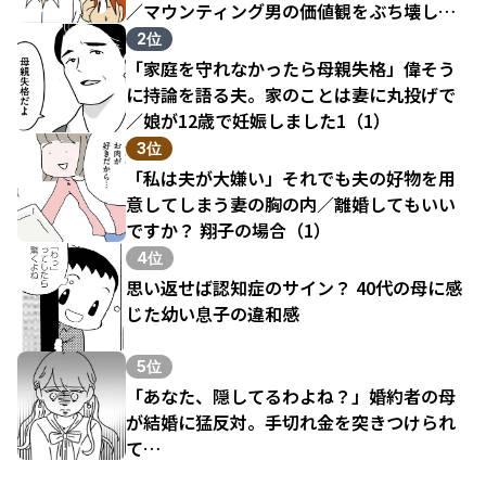
／マウンティング男の価値観をぶち壊した
結果（1）
2位
「家庭を守れなかったら母親失格」偉そう
に持論を語る夫。家のことは妻に丸投げで
／娘が12歳で妊娠しました1（1）
3位
「私は夫が大嫌い」それでも夫の好物を用
意してしまう妻の胸の内／離婚してもいい
ですか？ 翔子の場合（1）
4位
思い返せば認知症のサイン？ 40代の母に感
じた幼い息子の違和感
5位
「あなた、隠してるわよね？」婚約者の母
が結婚に猛反対。手切れ金を突きつけられ
て…