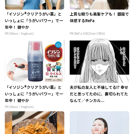
「イソジン®クリアうがい薬」と
上質な眠りも美髪ケアも！ 銀座で
いっしょに「うがいパワー」で一
体感するReFa
年中！ 健やか
PR (iNova｜Hugkum)
PR (ReFa GINZA on CREA)
「イソジン®クリアうがい薬」と
夫が私の友人と不倫してる!? 幸せ
いっしょに「うがいパワー」で一
だと思ってたのに、裏切られてた
年中！ 健やか
なんて／チンカル...
PR (iNova｜Hugkum)