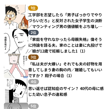
1位
工学部を志望したら「男子ばっかりでやり
づらいだろ」と反対された女子学生の決断
／マウンティング男の価値観をぶち壊した
結果（1）
2位
「家庭を守れなかったら母親失格」偉そう
に持論を語る夫。家のことは妻に丸投げで
／娘が12歳で妊娠しました1（1）
3位
「私は夫が大嫌い」それでも夫の好物を用
意してしまう妻の胸の内／離婚してもいい
ですか？ 翔子の場合（1）
4位
思い返せば認知症のサイン？ 40代の母に感
じた幼い息子の違和感
5位