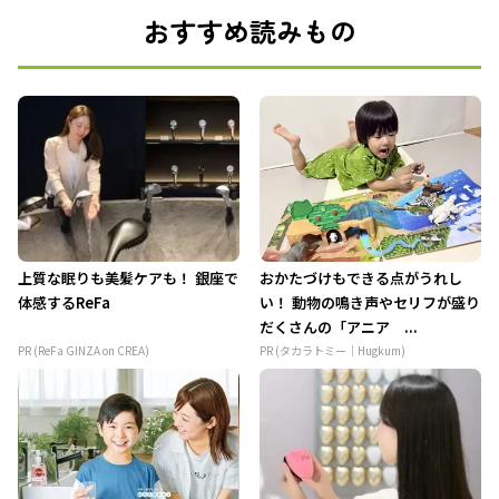
おすすめ読みもの
上質な眠りも美髪ケアも！ 銀座で
おかたづけもできる点がうれし
体感するReFa
い！ 動物の鳴き声やセリフが盛り
だくさんの「アニア ...
PR (ReFa GINZA on CREA)
PR (タカラトミー｜Hugkum)