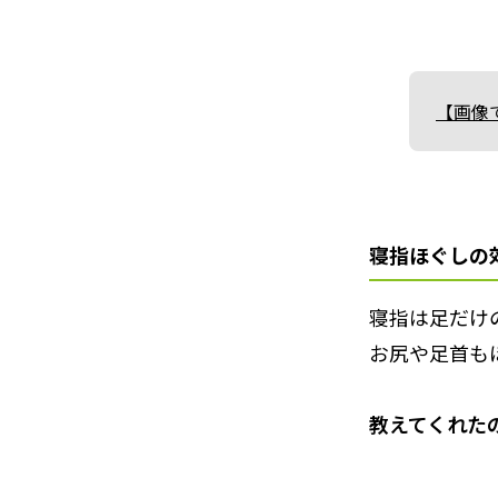
【画像
寝指ほぐしの
寝指は足だけ
お尻や足首も
教えてくれた