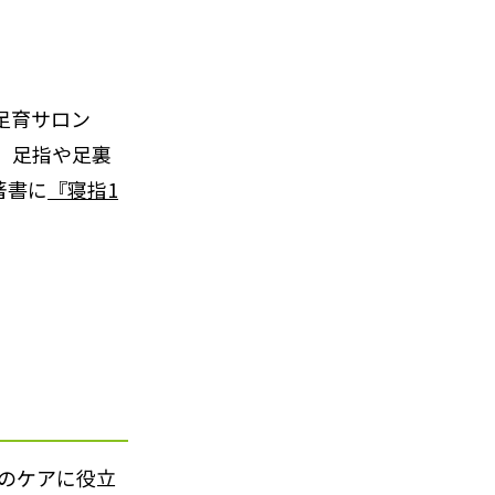
の足育サロン
、足指や足裏
著書に
『寝指1
のケアに役立