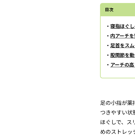
目次
寝指ほぐし
内アーチを
足首をスム
股関節を動
アーチの高
足の小指が薬
つきやすい状
ほぐしで、ス
めのストレッ