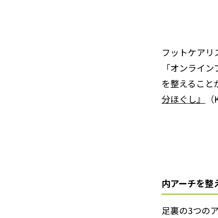
フットケアリス
「オンライン
を整えることが
分ほぐし』
（
内アーチを整
足裏の3つの