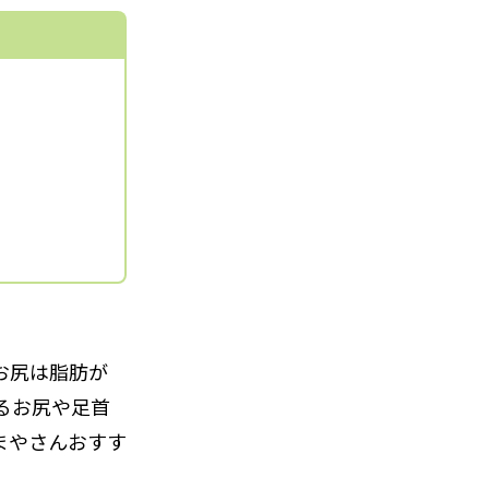
お尻は脂肪が
るお尻や足首
まやさんおすす