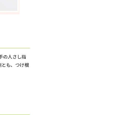
手の人さし指
側とも、つけ根