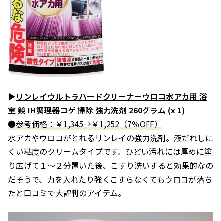
▶
リンレイウルトラハードクリーナーウロコ水アカ用 浴
室 鏡 IH調理器コゲ 掃除 強力洗剤 260グラム (x 1)
●参考価格：￥1,345→￥1,252（7％OFF）
水アカやウロコがとれる
リンレイの強力洗剤
。液だれしに
くい粘度のクリームタイプです。ひどい汚れには厚めに塗
り広げて１～２分置いた後、こすり洗いすると効果的なの
だそうで、力を入れたり強くこすらなくてもウロコが落ち
たと口コミで大評判のアイテム。