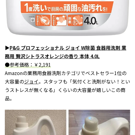
▶
P&G プロフェッショナル ジョイ W除菌 食器用洗剤 業
務用 贅沢シトラスオレンジの香り 本体 4.0L
●参考価格：￥2,191
Amazonの業務用食器洗剤カテゴリでベストセラー1位の
大容量の
ジョイ
。スタッフも「気付くと洗剤がない！とい
うストレスが無くなる」くらいの大容量が嬉しいこの商
品。