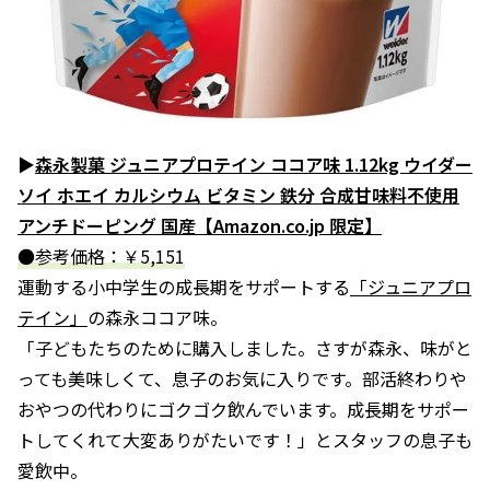
▶
森永製菓 ジュニアプロテイン ココア味 1.12kg ウイダー
ソイ ホエイ カルシウム ビタミン 鉄分 合成甘味料不使用
アンチドーピング 国産【Amazon.co.jp 限定】
●参考価格：￥5,151
運動する小中学生の成長期をサポートする
「ジュニアプロ
テイン」
の森永ココア味。
「子どもたちのために購入しました。さすが森永、味がと
っても美味しくて、息子のお気に入りです。部活終わりや
おやつの代わりにゴクゴク飲んでいます。成長期をサポー
トしてくれて大変ありがたいです！」とスタッフの息子も
愛飲中。