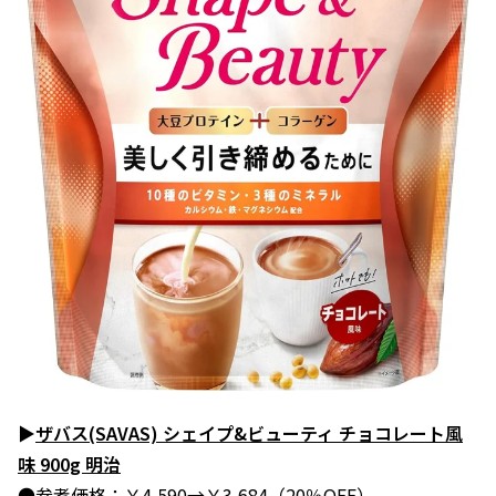
▶
ザバス(SAVAS) シェイプ&ビューティ チョコレート風
味 900g 明治
●参考価格：￥4,590→￥3,684（20％OFF）