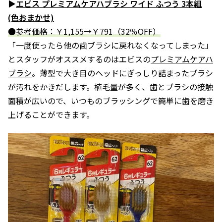
▶
エビス プレミアムケアハブラシ ワイド ふつう 3本組
(色おまかせ)
●参考価格：￥1,155→￥791（32％OFF）
「一度使ったら他の歯ブラシに戻れなくなってしまった」
とスタッフがオススメするのはエビスの
プレミアムケアハ
ブラシ
。薄型で大き目のヘッドにぎっしり詰まったブラシ
が汚れをかきだします。植毛量が多く、歯とブラシの接触
面積が広いので、いつものブラッシングで簡単に歯を磨き
上げることができます。