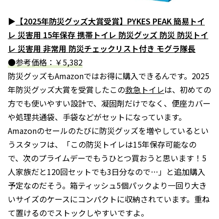
▶
【2025年防災グッズ大賞受賞】PYKES PEAK 簡易トイ
レ 災害用 15年保存 携帯トイレ 防災グッズ 防災 防災トイ
レ 災害用 非常用 防災チェックリスト付き モグラ隊長
●参考価格：￥5,382
防災グッズもAmazonではお得に購入できるんです。2025
年防災グッズ大賞を受賞したこの
救急トイレ
は、初めての
方でも使いやすい設計で、凝固剤だけでなく、便座カバー
や処理共通袋、手袋などがセットになっています。
Amazonのセールのたびに防災グッズを増やしているとい
うスタッフは、「この防災トイレは15年保存可能なの
で、次のプライムデーでもうひとつ買おうと思います！5
人家族だと120回セットでも3日分なので…」と追加購入
予定なのだそう。箱ティッシュ5個パックより一回り大き
いサイズのケースにコンパクトに収納されています。重ね
て置けるのでストックしやすいですよ。