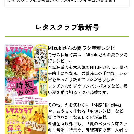
レタスクラブ編集部員が本音で選んだアイテムが買える！
レタスクラブ最新号
Mizukiさんの夏ラク時短レシピ
今号の料理特集は「Mizukiさんの夏ラク時
短レシピ」。
本誌連載でも大人気のMizukiさんに、夏バ
テ防止にもなる、栄養満点の手間なしレシ
ピをたっぷり教えていただきました!
レンチンおかずやワンパンパスタなど、暑
い夏を乗り切るテクが満載です。
その他、火を使わない「体感“秒”副菜」
や、おうちで作れる「麻辣レシピ」など、
夏に作りたくなるレシピが満載。
料理企画以外にも、「夏のベタベタ床スッ
キリ解消」特集や、睡眠研究の第一人者で