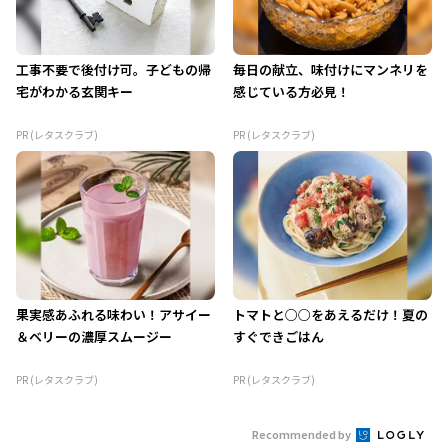
工事不要で後付け可。子どもの帰
毎日の献立、味付けにマンネリを
宅がわかる玄関キー
感じている方必見！
PR (レタスクラブ)
PR (レタスクラブ)
果実感あふれる味わい！アサイー
トマトと○○をあえるだけ！夏の
＆ベリーの濃厚スムージー
すぐできごはん
PR (レタスクラブ)
PR (レタスクラブ)
Recommended by