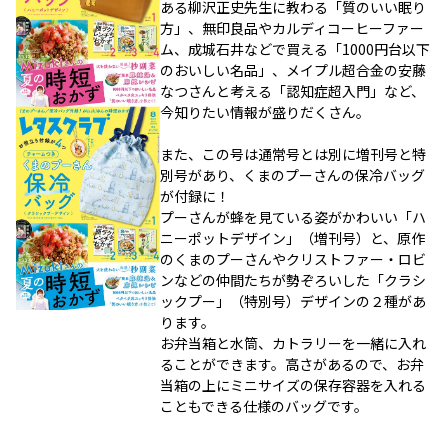
ある柳沢正史先生に教わる「質のいい眠り
方」、無印良品やカルディコーヒーファー
ム、成城石井などで買える「1000円台以下
のおいしい名品」、メイプル超合金の安藤
なつさんと考える「認知症超入門」など、
今知りたい情報が盛りだくさん。
また、この号は通常号とは別に増刊号と特
別号があり、くまのプーさんの保冷バッグ
が付録に！
プーさんが蜂を見ている姿がかわいい「ハ
ニーポットデザイン」（増刊号）と、原作
のくまのプーさんやクリストファー・ロビ
ンなどの仲間たちが勢ぞろいした「クラシ
ックプー」（特別号）デザインの２種があ
ります。
お弁当箱と水筒、カトラリーを一緒に入れ
ることができます。高さがあるので、お弁
当箱の上にミニサイズの保存容器を入れる
こともできる仕様のバッグです。