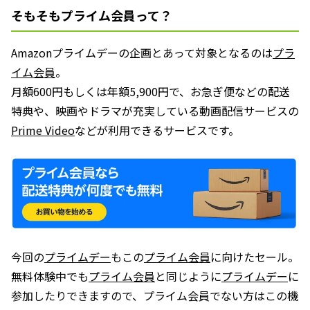
そもそもプライム会員って？
Amazonプライムデーの企画とあって対象となるのは
プラ
イム会員
。
月額600円もしくは年額5,900円で、お急ぎ便などの配送
特典や、映画やドラマが充実している動画配信サービスの
Prime Video
などが利用できるサービスです。
今回の
プライムデー
もこの
プライム会員
に向けたセール。
無料体験中でも
プライム会員
と同じように
プライムデー
に
参加したりできますので、プライム会員でない方はこの機