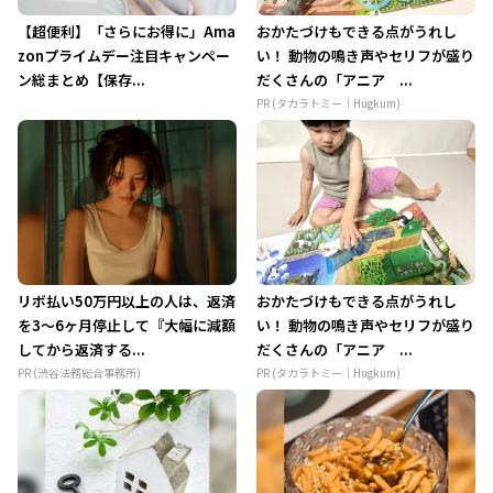
【超便利】「さらにお得に」Ama
おかたづけもできる点がうれし
zonプライムデー注目キャンペー
い！ 動物の鳴き声やセリフが盛り
ン総まとめ【保存...
だくさんの「アニア ...
PR (タカラトミー｜Hugkum)
リボ払い50万円以上の人は、返済
おかたづけもできる点がうれし
を3～6ヶ月停止して『大幅に減額
い！ 動物の鳴き声やセリフが盛り
してから返済する...
だくさんの「アニア ...
PR (渋谷法務総合事務所)
PR (タカラトミー｜Hugkum)