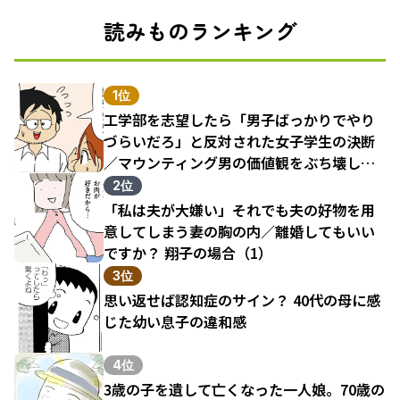
読みものランキング
1位
工学部を志望したら「男子ばっかりでやり
づらいだろ」と反対された女子学生の決断
／マウンティング男の価値観をぶち壊した
結果（1）
2位
「私は夫が大嫌い」それでも夫の好物を用
意してしまう妻の胸の内／離婚してもいい
ですか？ 翔子の場合（1）
3位
思い返せば認知症のサイン？ 40代の母に感
じた幼い息子の違和感
4位
3歳の子を遺して亡くなった一人娘。70歳の