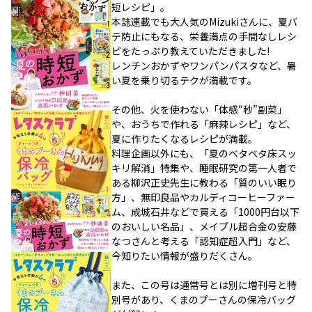
短レシピ」。
本誌連載でも大人気のMizukiさんに、夏バ
テ防止にもなる、栄養満点の手間なしレシ
ピをたっぷり教えていただきました!
レンチンおかずやワンパンパスタなど、暑
い夏を乗り切るテクが満載です。
その他、火を使わない「体感“秒”副菜」
や、おうちで作れる「麻辣レシピ」など、
夏に作りたくなるレシピが満載。
料理企画以外にも、「夏のベタベタ床スッ
キリ解消」特集や、睡眠研究の第一人者で
ある柳沢正史先生に教わる「質のいい眠り
方」、無印良品やカルディコーヒーファー
ム、成城石井などで買える「1000円台以下
のおいしい名品」、メイプル超合金の安藤
なつさんと考える「認知症超入門」など、
今知りたい情報が盛りだくさん。
また、この号は通常号とは別に増刊号と特
別号があり、くまのプーさんの保冷バッグ