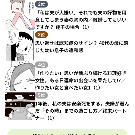
結果（1）
2位
「私は夫が大嫌い」それでも夫の好物を用
意してしまう妻の胸の内／離婚してもいい
ですか？ 翔子の場合（1）
3位
思い返せば認知症のサイン？ 40代の母に感
じた幼い息子の違和感
4位
「作りたい」思いが燻ぶり続ける料理好き
女性。ある日運命の出会いを果たして!?／
作りたい女と食べたい女1（1）
5位
1年後、私の夫は安楽死をする。夫婦が選ん
だ「その時」までの過ごし方／終末パート
ナー（1）