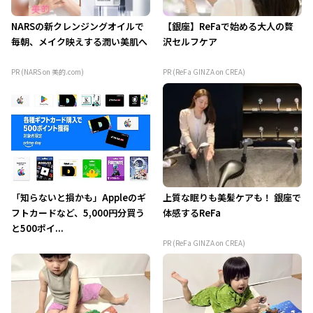
NARSの新クレンジングオイルで
【銀座】ReFaで始める大人の贅
毎朝、メイク映えする潤い美肌へ
沢セルフケア
PR (NARS on 美的.com)
PR (ReFa GINZA on CREA)
「知らないと損かも」Appleのギ
上質な眠りも美髪ケアも！ 銀座で
フトカードなど、5,000円分買う
体感するReFa
と500ポイ...
PR (ReFa GINZA on CREA)