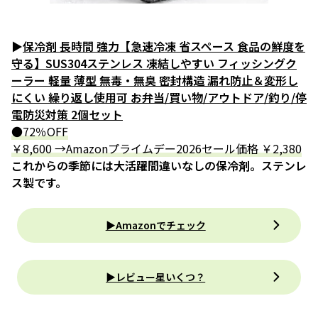
▶
保冷剤 長時間 強力【急速冷凍 省スペース 食品の鮮度を
守る】SUS304ステンレス 凍結しやすい フィッシングク
ーラー 軽量 薄型 無毒・無臭 密封構造 漏れ防止＆変形し
にくい 繰り返し使用可 お弁当/買い物/アウトドア/釣り/停
電防災対策 2個セット
●72％OFF
￥8,600 →Amazonプライムデー2026セール価格 ￥2,380
これからの季節には大活躍間違いなしの保冷剤。ステンレ
ス製です。
▶Amazonでチェック
▶レビュー星いくつ？