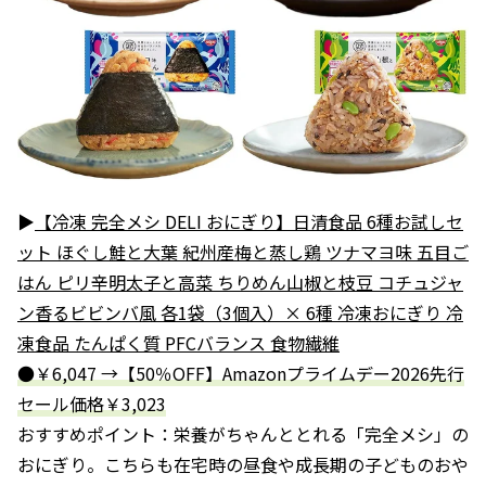
▶
【冷凍 完全メシ DELI おにぎり】日清食品 6種お試しセ
ット ほぐし鮭と大葉 紀州産梅と蒸し鶏 ツナマヨ味 五目ご
はん ピリ辛明太子と高菜 ちりめん山椒と枝豆 コチュジャ
ン香るビビンバ風 各1袋（3個入）× 6種 冷凍おにぎり 冷
凍食品 たんぱく質 PFCバランス 食物繊維
●￥6,047 →【50％OFF】Amazonプライムデー2026先行
セール価格￥3,023
おすすめポイント：栄養がちゃんととれる「完全メシ」の
おにぎり。こちらも在宅時の昼食や成長期の子どものおや