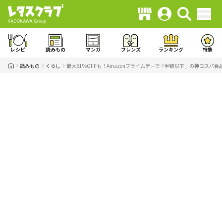
レシピ
読みもの
マンガ
フレンズ
ランキング
特集
読みもの
くらし
最大61%OFFも！Amazonプライムデーで「半額以下」の神コス