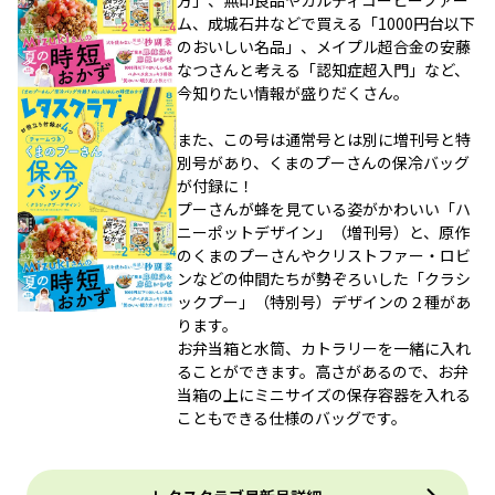
ム、成城石井などで買える「1000円台以下
のおいしい名品」、メイプル超合金の安藤
なつさんと考える「認知症超入門」など、
今知りたい情報が盛りだくさん。
また、この号は通常号とは別に増刊号と特
別号があり、くまのプーさんの保冷バッグ
が付録に！
プーさんが蜂を見ている姿がかわいい「ハ
ニーポットデザイン」（増刊号）と、原作
のくまのプーさんやクリストファー・ロビ
ンなどの仲間たちが勢ぞろいした「クラシ
ックプー」（特別号）デザインの２種があ
ります。
お弁当箱と水筒、カトラリーを一緒に入れ
ることができます。高さがあるので、お弁
当箱の上にミニサイズの保存容器を入れる
こともできる仕様のバッグです。