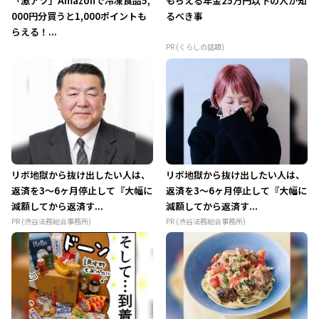
「激アツ」Amazonで冷凍食品5,
もらえる年金25万円以下の人が知
000円分買うと1,000ポイントも
るべき事
らえる！...
PR (くらしの話題)
リボ地獄から抜け出したい人は、
リボ地獄から抜け出したい人は、
返済を3～6ヶ月停止して『大幅に
返済を3～6ヶ月停止して『大幅に
減額してから返済す...
減額してから返済す...
PR (渋谷法務総合事務所)
PR (渋谷法務総合事務所)