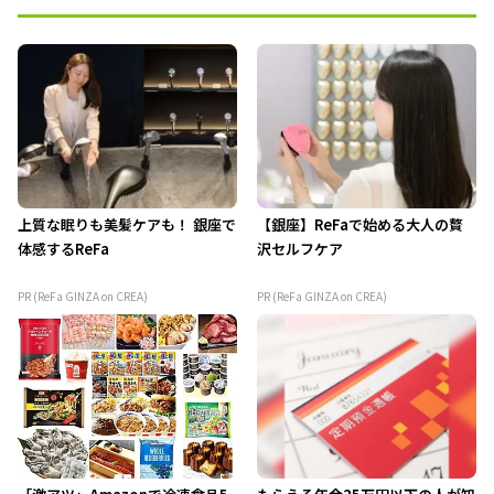
上質な眠りも美髪ケアも！ 銀座で
【銀座】ReFaで始める大人の贅
体感するReFa
沢セルフケア
PR (ReFa GINZA on CREA)
PR (ReFa GINZA on CREA)