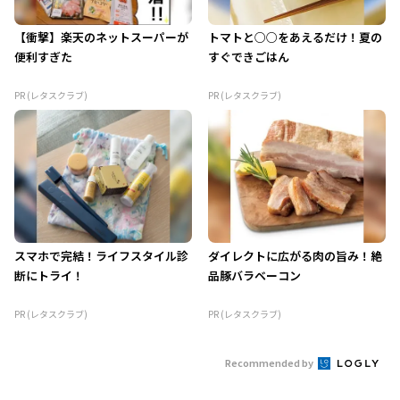
【衝撃】楽天のネットスーパーが
トマトと○○をあえるだけ！夏の
便利すぎた
すぐできごはん
PR (レタスクラブ)
PR (レタスクラブ)
スマホで完結！ライフスタイル診
ダイレクトに広がる肉の旨み！絶
断にトライ！
品豚バラベーコン
PR (レタスクラブ)
PR (レタスクラブ)
Recommended by