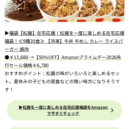
▶
福袋【松屋】在宅応援！松屋を一度に楽しめる在宅応援
福袋！≪9種30食≫ 【冷凍】牛丼 牛めし カレー ライスバ
ーガー 焼肉
●￥13,680 →【50％OFF】Amazonプライムデー2026先
行セール価格￥6,780
おすすめポイント：松屋の味がいろいろと楽しめるセッ
ト。夏休みの子どもの昼食などの強い味方になりそうで
す！
▶松屋を一度に楽しめる在宅応援福袋をAmazon
で今すぐチェック