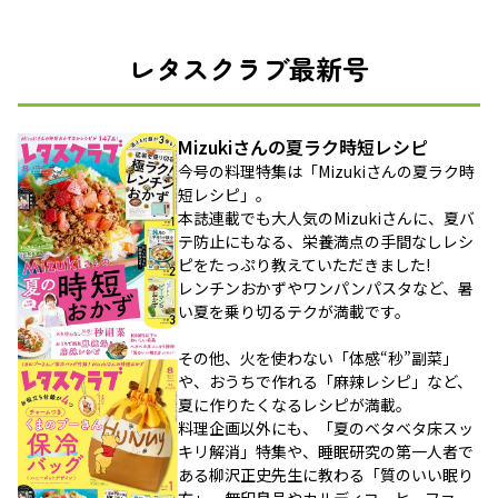
レタスクラブ最新号
Mizukiさんの夏ラク時短レシピ
今号の料理特集は「Mizukiさんの夏ラク時
短レシピ」。
本誌連載でも大人気のMizukiさんに、夏バ
テ防止にもなる、栄養満点の手間なしレシ
ピをたっぷり教えていただきました!
レンチンおかずやワンパンパスタなど、暑
い夏を乗り切るテクが満載です。
その他、火を使わない「体感“秒”副菜」
や、おうちで作れる「麻辣レシピ」など、
夏に作りたくなるレシピが満載。
料理企画以外にも、「夏のベタベタ床スッ
キリ解消」特集や、睡眠研究の第一人者で
ある柳沢正史先生に教わる「質のいい眠り
方」、無印良品やカルディコーヒーファー