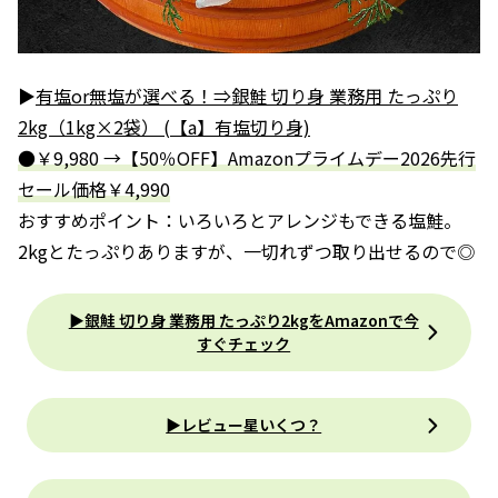
▶
有塩or無塩が選べる！⇒銀鮭 切り身 業務用 たっぷり
2kg（1kg×2袋） (【a】有塩切り身)
●￥9,980 →【50％OFF】Amazonプライムデー2026先行
セール価格￥4,990
おすすめポイント：いろいろとアレンジもできる塩鮭。
2kgとたっぷりありますが、一切れずつ取り出せるので◎
▶銀鮭 切り身 業務用 たっぷり2kgをAmazonで今
すぐチェック
▶レビュー星いくつ？