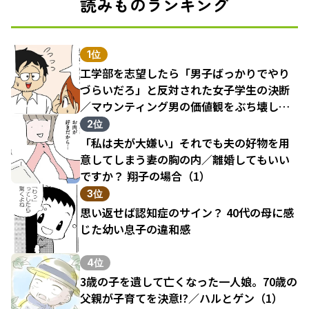
読みものランキング
1位
工学部を志望したら「男子ばっかりでやり
づらいだろ」と反対された女子学生の決断
／マウンティング男の価値観をぶち壊した
結果（1）
2位
「私は夫が大嫌い」それでも夫の好物を用
意してしまう妻の胸の内／離婚してもいい
ですか？ 翔子の場合（1）
3位
思い返せば認知症のサイン？ 40代の母に感
じた幼い息子の違和感
4位
3歳の子を遺して亡くなった一人娘。70歳の
父親が子育てを決意!?／ハルとゲン（1）