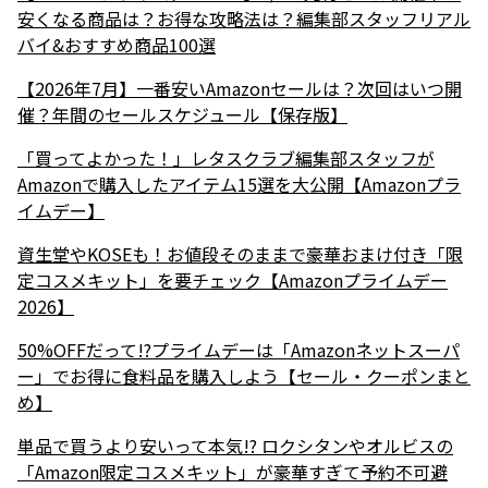
安くなる商品は？お得な攻略法は？編集部スタッフリアル
バイ&おすすめ商品100選
【2026年7月】一番安いAmazonセールは？次回はいつ開
催？年間のセールスケジュール【保存版】
「買ってよかった！」レタスクラブ編集部スタッフが
Amazonで購入したアイテム15選を大公開【Amazonプラ
イムデー】
資生堂やKOSEも！お値段そのままで豪華おまけ付き「限
定コスメキット」を要チェック【Amazonプライムデー
2026】
50%OFFだって!?プライムデーは「Amazonネットスーパ
ー」でお得に食料品を購入しよう【セール・クーポンまと
め】
単品で買うより安いって本気!? ロクシタンやオルビスの
「Amazon限定コスメキット」が豪華すぎて予約不可避