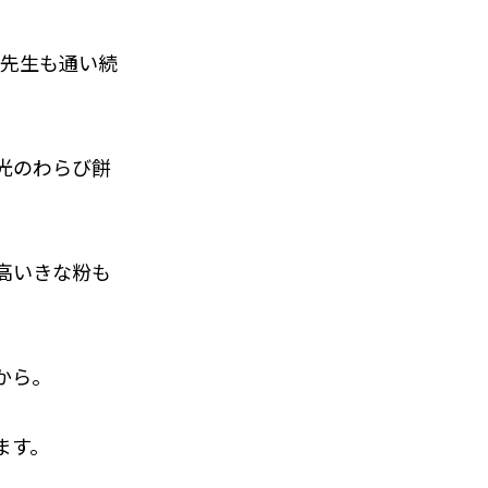
林先生も通い続
光のわらび餅
高いきな粉も
から。
ます。