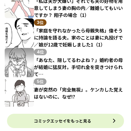
「私は夫が大嫌い」それでも夫の好物を用
意してしまう妻の胸の内／離婚してもいい
ですか？ 翔子の場合（1）
3位
「家庭を守れなかったら母親失格」偉そう
に持論を語る夫。家のことは妻に丸投げで
／娘が12歳で妊娠しました1（1）
4位
「あなた、隠してるわよね？」婚約者の母
が結婚に猛反対。手切れ金を突きつけられ
て…
5位
妻が突然の「完全無視」。ケンカした覚え
はないのに、なぜ!?
コミックエッセイをもっと見る