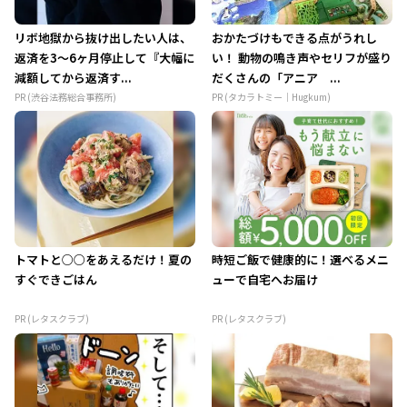
リボ地獄から抜け出したい人は、
おかたづけもできる点がうれし
返済を3～6ヶ月停止して『大幅に
い！ 動物の鳴き声やセリフが盛り
減額してから返済す...
だくさんの「アニア ...
PR (渋谷法務総合事務所)
PR (タカラトミー｜Hugkum)
トマトと○○をあえるだけ！夏の
時短ご飯で健康的に！選べるメニ
すぐできごはん
ューで自宅へお届け
PR (レタスクラブ)
PR (レタスクラブ)