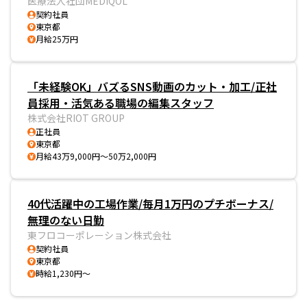
医療法人社団MEDIQOL
契約社員
東京都
月給25万円
「未経験OK」バズるSNS動画のカット・加工/正社
員採用・活気ある職場の編集スタッフ
株式会社RIOT GROUP
正社員
東京都
月給43万9,000円～50万2,000円
40代活躍中の工場作業/毎月1万円のプチボーナス/
無理のない日勤
東フロコーポレーション株式会社
契約社員
東京都
時給1,230円～