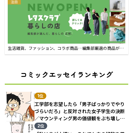
注目
生活雑貨、ファッション、コラボ商品…編集部厳選の商品が買
えるECサイト
コミックエッセイランキング
1位
工学部を志望したら「男子ばっかりでやり
づらいだろ」と反対された女子学生の決断
／マウンティング男の価値観をぶち壊した
結果（1）
2位