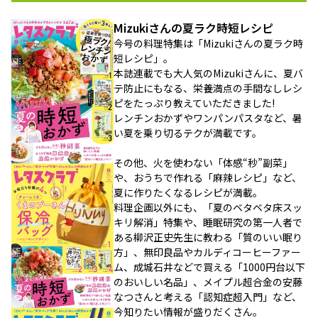
Mizukiさんの夏ラク時短レシピ
今号の料理特集は「Mizukiさんの夏ラク時
短レシピ」。
本誌連載でも大人気のMizukiさんに、夏バ
テ防止にもなる、栄養満点の手間なしレシ
ピをたっぷり教えていただきました!
レンチンおかずやワンパンパスタなど、暑
い夏を乗り切るテクが満載です。
その他、火を使わない「体感“秒”副菜」
や、おうちで作れる「麻辣レシピ」など、
夏に作りたくなるレシピが満載。
料理企画以外にも、「夏のベタベタ床スッ
キリ解消」特集や、睡眠研究の第一人者で
ある柳沢正史先生に教わる「質のいい眠り
方」、無印良品やカルディコーヒーファー
ム、成城石井などで買える「1000円台以下
のおいしい名品」、メイプル超合金の安藤
なつさんと考える「認知症超入門」など、
今知りたい情報が盛りだくさん。