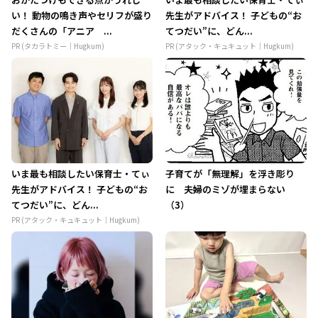
い！ 動物の鳴き声やセリフが盛り
先生がアドバイス！ 子どもの“お
だくさんの「アニア ...
てつだい”に、どん...
PR (タカラトミー｜Hugkum)
PR (アタック・キュキュット｜Hugkum)
いま最も相談したい保育士・てぃ
子育てが「無理解」を浮き彫り
先生がアドバイス！ 子どもの“お
に 夫婦のミゾが埋まらない
てつだい”に、どん...
（3）
PR (アタック・キュキュット｜Hugkum)