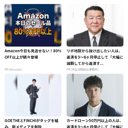
Amazon今日も見逃せない！80%
リボ地獄から抜け出したい人は、
OFF以上が続々登場
返済を3～6ヶ月停止して『大幅に
減額してから返済す...
PR (Amazon)
PR (渋谷法務総合事務所)
GOETHEとFINCHIがタッグを組
カードローン50万円以上の人は、
み、新メディアを創設
返済を3～6ヶ月停止して『大幅に