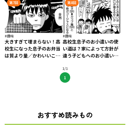
ころを過ぎたら（5）
結果／かわいいころを過ぎ
第7回
第8回
たら（6）
#趣味
#趣味
大きすぎて埋まらない！高
高校生息子のお小遣いの使
校生になった息子のお弁当
い道は？家によって方針が
は質より量／かわいいころ
違う子どもへのお小遣い／
を過ぎたら（7）
かわいいころを過ぎたら
1/1
（8）
1
おすすめ読みもの