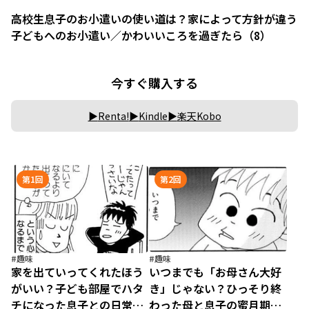
高校生息子のお小遣いの使い道は？家によって方針が違う
子どもへのお小遣い／かわいいころを過ぎたら（8）
今すぐ購入する
Renta!
Kindle
楽天Kobo
第1回
第2回
#趣味
#趣味
家を出ていってくれたほう
いつまでも「お母さん大好
がいい？子ども部屋でハタ
き」じゃない？ひっそり終
チになった息子との日常／
わった母と息子の蜜月期／