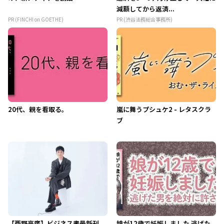
減額してから返済...
PR (FINCHI on GOETHE)
PR (渋谷法務総合事務所)
20代、親を看取る。
嵐に舞うプシュケ2 - レタスクラ
ブ
【西野亮廣】ビジネス書最新刊
娘が12歳で妊娠しました 逃げた