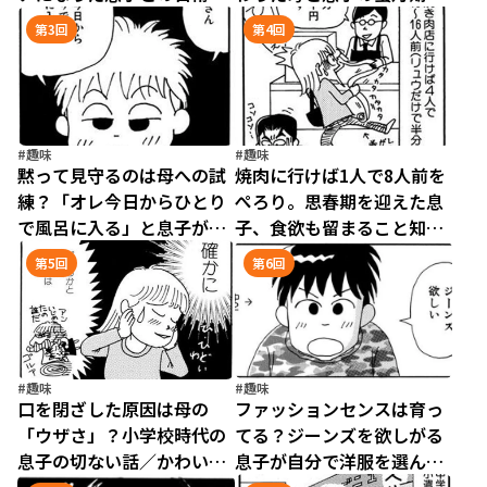
かわいいころを過ぎたら
かわいいころを過ぎたら
第3回
第4回
（1）
（2）
#趣味
#趣味
黙って見守るのは母への試
焼肉に行けば1人で8人前を
練？「オレ今日からひとり
ぺろり。思春期を迎えた息
で風呂に入る」と息子が宣
子、食欲も留まること知ら
言／かわいいころを過ぎた
ず！／かわいいころを過ぎ
第5回
第6回
ら（3）
たら（4）
#趣味
#趣味
口を閉ざした原因は母の
ファッションセンスは育っ
「ウザさ」？小学校時代の
てる？ジーンズを欲しがる
息子の切ない話／かわいい
息子が自分で洋服を選んだ