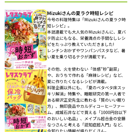
Mizukiさんの夏ラク時短レシピ
今号の料理特集は「Mizukiさんの夏ラク時
短レシピ」。
本誌連載でも大人気のMizukiさんに、夏バ
テ防止にもなる、栄養満点の手間なしレシ
ピをたっぷり教えていただきました!
レンチンおかずやワンパンパスタなど、暑
い夏を乗り切るテクが満載です。
その他、火を使わない「体感“秒”副菜」
や、おうちで作れる「麻辣レシピ」など、
夏に作りたくなるレシピが満載。
料理企画以外にも、「夏のベタベタ床スッ
キリ解消」特集や、睡眠研究の第一人者で
ある柳沢正史先生に教わる「質のいい眠り
方」、無印良品やカルディコーヒーファー
ム、成城石井などで買える「1000円台以下
のおいしい名品」、メイプル超合金の安藤
なつさんと考える「認知症超入門」など、
今知りたい情報が盛りだくさん。