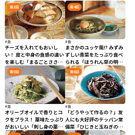
／47歳、ゆる晩酌はじめま
巻き卵」／47歳、ゆる晩酌
第3回
第4回
した。（1）
はじめました。（2）
#食
#食
チーズを入れてもおいし
まさかのユッケ風!? みずみ
い！ 皮と中身の食感の違い
ずしい青菜をたっぷり食べ
を楽しむ「まるごとささ身
られる「ほうれん草の明太
の春巻き」／47歳、ゆる晩
ユッケ」／47歳、ゆる晩酌
第5回
第6回
酌はじめました。（3）
はじめました。（4）
#食
#食
オリーブオイルで香りとコ
「どうやって作るの？」友
クをプラス！ 薬味たっぷり
人にも大好評のテッパン常
がおいしい「刺し身の薬味
備菜「ひじきと玉ねぎのし
あえ」／47歳、ゆる晩酌は
らすサラダ」／47歳、ゆる