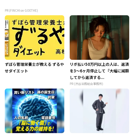
PR (FINCHI on GOETHE)
ずぼら管理栄養士が教える ずるや
リボ払い50万円以上の人は、返済
せダイエット
を3～6ヶ月停止して『大幅に減額
してから返済する...
PR (渋谷法務総合事務所)