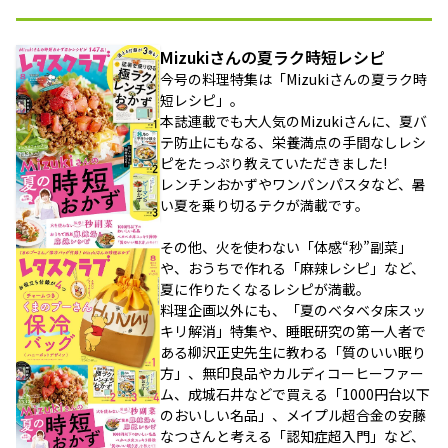
Mizukiさんの夏ラク時短レシピ
今号の料理特集は「Mizukiさんの夏ラク時
短レシピ」。
本誌連載でも大人気のMizukiさんに、夏バ
テ防止にもなる、栄養満点の手間なしレシ
ピをたっぷり教えていただきました!
レンチンおかずやワンパンパスタなど、暑
い夏を乗り切るテクが満載です。
その他、火を使わない「体感“秒”副菜」
や、おうちで作れる「麻辣レシピ」など、
夏に作りたくなるレシピが満載。
料理企画以外にも、「夏のベタベタ床スッ
キリ解消」特集や、睡眠研究の第一人者で
ある柳沢正史先生に教わる「質のいい眠り
方」、無印良品やカルディコーヒーファー
ム、成城石井などで買える「1000円台以下
のおいしい名品」、メイプル超合金の安藤
なつさんと考える「認知症超入門」など、