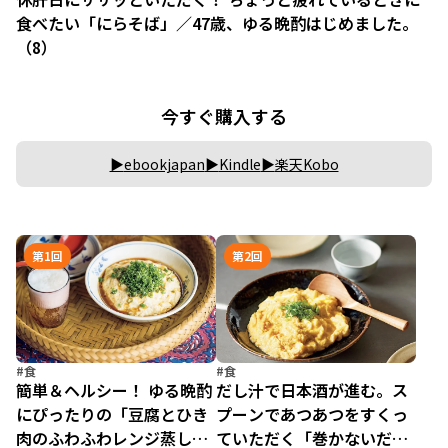
食べたい「にらそば」／47歳、ゆる晩酌はじめました。
（8）
今すぐ購入する
ebookjapan
Kindle
楽天Kobo
第1回
第2回
#食
#食
簡単＆ヘルシー！ ゆる晩酌
だし汁で日本酒が進む。ス
にぴったりの「豆腐とひき
プーンであつあつをすくっ
肉のふわふわレンジ蒸し」
ていただく「巻かないだし