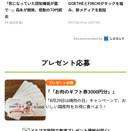
「気になっていた認知機能が菌
GOETHEとFINCHIがタッグを組
で…」森永が開発。感動の70代続
み、新メディアを創設
出
PR (森永乳業)
PR (FINCHI on GOETHE)
Recommended by
プレゼント応募
プレゼント企画
「「お肉のギフト券3000円分」」
「8月29日は焼肉の日」キャンペーンで、お
いしい国産肉をお得に食べよう！
メルマガ登録で毎週プレゼント情報が届く!