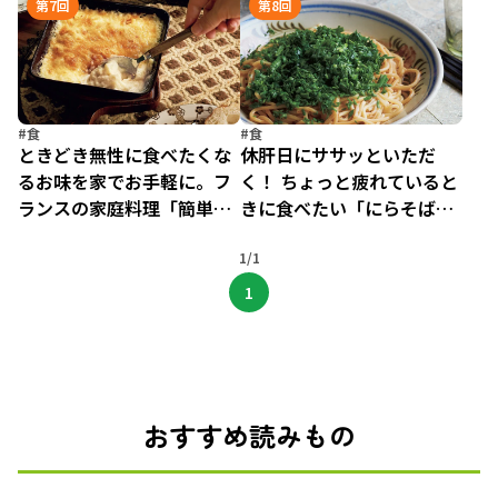
第7回
第8回
じめました。（5）
晩酌はじめました。（6）
#食
#食
ときどき無性に食べたくな
休肝日にササッといただ
るお味を家でお手軽に。フ
く！ ちょっと疲れていると
ランスの家庭料理「簡単ド
きに食べたい「にらそば」
フィノア」／47歳、ゆる晩
／47歳、ゆる晩酌はじめま
酌はじめました。（7）
1/1
した。（8）
1
おすすめ読みもの