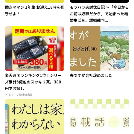
働きママン 1年生 お迎え18時を死
モラハラ夫討伐日記 ～「今日から
守せよ！
お前は奴隷だから」で始まった結
婚生活を、離婚裁判...
楽天週間ランキング1位！シリー
夫ですが会社辞めました
ズ累計3億包のスッキリ茶。380
円でお試し
PR (ハーブ健康本舗)