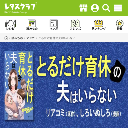
レシピ
読みもの
マンガ
フレンズ
ランキング
特集
読みもの
マンガ
とるだけ育休の夫はいらない