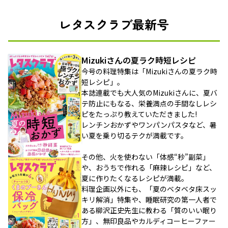
レタスクラブ最新号
Mizukiさんの夏ラク時短レシピ
今号の料理特集は「Mizukiさんの夏ラク時
短レシピ」。
本誌連載でも大人気のMizukiさんに、夏バ
テ防止にもなる、栄養満点の手間なしレシ
ピをたっぷり教えていただきました!
レンチンおかずやワンパンパスタなど、暑
い夏を乗り切るテクが満載です。
その他、火を使わない「体感“秒”副菜」
や、おうちで作れる「麻辣レシピ」など、
夏に作りたくなるレシピが満載。
料理企画以外にも、「夏のベタベタ床スッ
キリ解消」特集や、睡眠研究の第一人者で
ある柳沢正史先生に教わる「質のいい眠り
方」、無印良品やカルディコーヒーファー