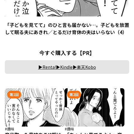
「子どもを見てて」のひと言も届かない…。子どもを放置
して眠る夫にあきれ／とるだけ育休の夫はいらない（4）
今すぐ購入する【PR】
Renta!
Kindle
楽天Kobo
第1回
第2回
#趣味
#趣味