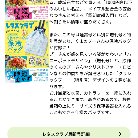
ム、成城石井などで買える「1000円台以下
のおいしい名品」、メイプル超合金の安藤
なつさんと考える「認知症超入門」など、
今知りたい情報が盛りだくさん。
また、この号は通常号とは別に増刊号と特
別号があり、くまのプーさんの保冷バッグ
が付録に！
プーさんが蜂を見ている姿がかわいい「ハ
ニーポットデザイン」（増刊号）と、原作
のくまのプーさんやクリストファー・ロビ
ンなどの仲間たちが勢ぞろいした「クラシ
ックプー」（特別号）デザインの２種があ
ります。
お弁当箱と水筒、カトラリーを一緒に入れ
ることができます。高さがあるので、お弁
当箱の上にミニサイズの保存容器を入れる
こともできる仕様のバッグです。
レタスクラブ最新号詳細