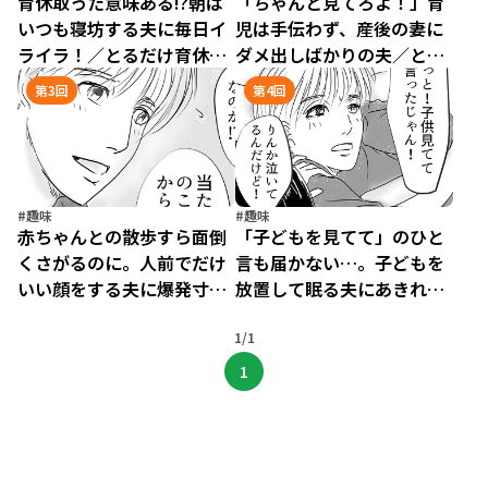
育休取った意味ある!?朝は
「ちゃんと見てろよ！」育
いつも寝坊する夫に毎日イ
児は手伝わず、産後の妻に
ライラ！／とるだけ育休の
ダメ出しばかりの夫／とる
夫はいらない（1）
だけ育休の夫はいらない
第3回
第4回
（2）
#趣味
#趣味
赤ちゃんとの散歩すら面倒
「子どもを見てて」のひと
くさがるのに。人前でだけ
言も届かない…。子どもを
いい顔をする夫に爆発寸
放置して眠る夫にあきれ／
前！／とるだけ育休の夫は
とるだけ育休の夫はいらな
いらない（3）
1/1
い（4）
1