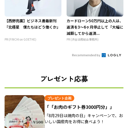
【西野亮廣】ビジネス書最新刊
カードローン50万円以上の人は、
『北極星 僕たちはどう働くか』
返済を3～6ヶ月停止して『大幅に
減額してから返済...
PR (FINCHI on GOETHE)
PR (渋谷法務総合事務所)
Recommended by
プレゼント応募
プレゼント企画
「「お肉のギフト券3000円分」」
「8月29日は焼肉の日」キャンペーンで、お
いしい国産肉をお得に食べよう！