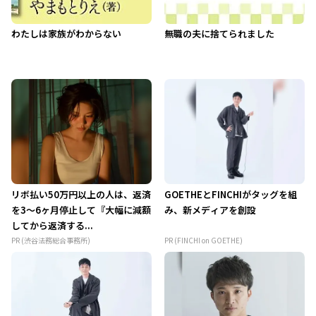
わたしは家族がわからない
無職の夫に捨てられました
リボ払い50万円以上の人は、返済
GOETHEとFINCHIがタッグを組
を3～6ヶ月停止して『大幅に減額
み、新メディアを創設
してから返済する...
PR (渋谷法務総合事務所)
PR (FINCHI on GOETHE)