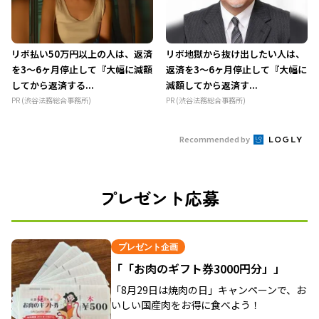
リボ払い50万円以上の人は、返済
リボ地獄から抜け出したい人は、
を3～6ヶ月停止して『大幅に減額
返済を3～6ヶ月停止して『大幅に
してから返済する...
減額してから返済す...
PR (渋谷法務総合事務所)
PR (渋谷法務総合事務所)
Recommended by
プレゼント応募
プレゼント企画
「「お肉のギフト券3000円分」」
「8月29日は焼肉の日」キャンペーンで、お
いしい国産肉をお得に食べよう！