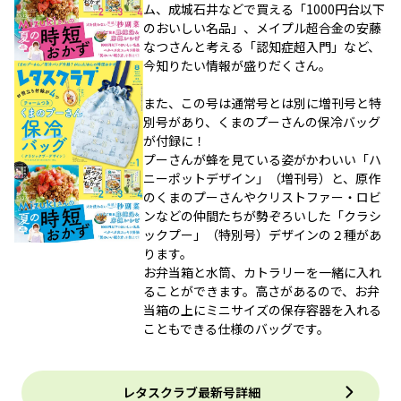
ム、成城石井などで買える「1000円台以下
のおいしい名品」、メイプル超合金の安藤
なつさんと考える「認知症超入門」など、
今知りたい情報が盛りだくさん。
また、この号は通常号とは別に増刊号と特
別号があり、くまのプーさんの保冷バッグ
が付録に！
プーさんが蜂を見ている姿がかわいい「ハ
ニーポットデザイン」（増刊号）と、原作
のくまのプーさんやクリストファー・ロビ
ンなどの仲間たちが勢ぞろいした「クラシ
ックプー」（特別号）デザインの２種があ
ります。
お弁当箱と水筒、カトラリーを一緒に入れ
ることができます。高さがあるので、お弁
当箱の上にミニサイズの保存容器を入れる
こともできる仕様のバッグです。
レタスクラブ最新号詳細