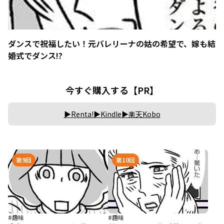
ダンスで祝福したい！元バレリーナの姑の希望で、嫁も結
婚式でダンス!?
今すぐ購入する【PR】
Renta!
Kindle
楽天Kobo
第9回
第10回
#趣味
#趣味