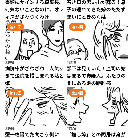
書類にサインする編集長。
若き日の思い出が蘇る！息
何気ないことなのに、オフ
子の連れてきた嫁のたたず
ィスがざわつくわけ
まいにときめく姑
第11回
第12回
#趣味
#趣味
病院中がざわざわ！人気す
部下は見ていた！上司の姑
ぎて退院を惜しまれる姑と
はまるで貴婦人。ふたりの
嫁
間にある謎の距離感
第13回
第14回
#趣味
#趣味
壁一枚隔てた向こう側に
「推し嫁」との同居は身が