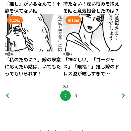
「推し」がいるなんて！平
持たない！深い悩みを抱え
静を保てない姑
る姑と意気投合したのは？
第15回
第16回
#趣味
#趣味
「私のために？」嫁の厚意
「神々しい」「ゴージャ
に応えたい姑は、いてもた
ス」「眼福！」推し嫁のド
ってもいられず！
レス姿が眩しすぎて…
2/3
1
2
3