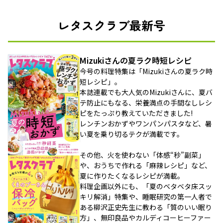
レタスクラブ最新号
Mizukiさんの夏ラク時短レシピ
今号の料理特集は「Mizukiさんの夏ラク時
短レシピ」。
本誌連載でも大人気のMizukiさんに、夏バ
テ防止にもなる、栄養満点の手間なしレシ
ピをたっぷり教えていただきました!
レンチンおかずやワンパンパスタなど、暑
い夏を乗り切るテクが満載です。
その他、火を使わない「体感“秒”副菜」
や、おうちで作れる「麻辣レシピ」など、
夏に作りたくなるレシピが満載。
料理企画以外にも、「夏のベタベタ床スッ
キリ解消」特集や、睡眠研究の第一人者で
ある柳沢正史先生に教わる「質のいい眠り
方」、無印良品やカルディコーヒーファー