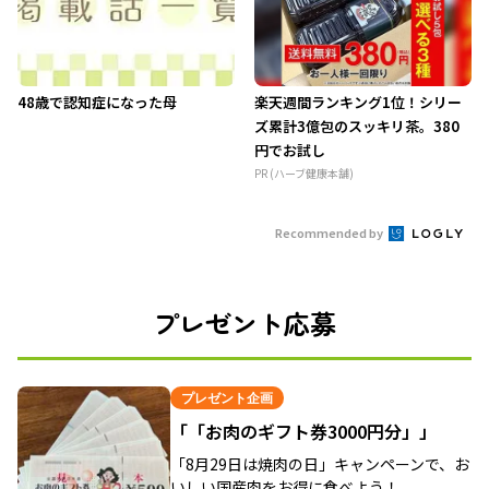
48歳で認知症になった母
楽天週間ランキング1位！シリー
ズ累計3億包のスッキリ茶。380
円でお試し
PR (ハーブ健康本舗)
Recommended by
プレゼント応募
プレゼント企画
「「お肉のギフト券3000円分」」
「8月29日は焼肉の日」キャンペーンで、お
いしい国産肉をお得に食べよう！