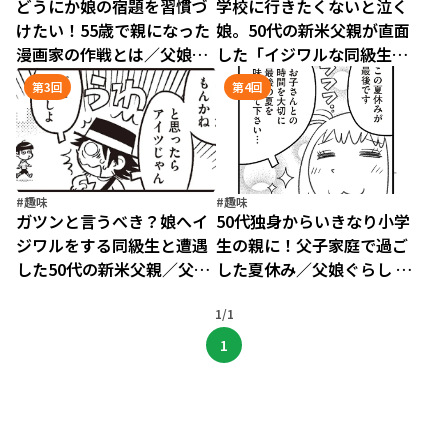
どうにか娘の宿題を習慣づ
学校に行きたくないと泣く
けたい！55歳で親になった
娘。50代の新米父親が直面
漫画家の作戦とは／父娘ぐ
した「イジワルな同級生」
らし それから（1）
問題／父娘ぐらし それから
第3回
第4回
（2）
#趣味
#趣味
ガツンと言うべき？娘へイ
50代独身からいきなり小学
ジワルをする同級生と遭遇
生の親に！父子家庭で過ご
した50代の新米父親／父娘
した夏休み／父娘ぐらし そ
ぐらし それから（3）
れから（4）
1/1
1