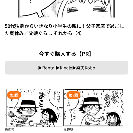
50代独身からいきなり小学生の親に！父子家庭で過ごし
た夏休み／父娘ぐらし それから（4）
今すぐ購入する【PR】
Renta!
Kindle
楽天Kobo
第1回
第2回
#趣味
#趣味