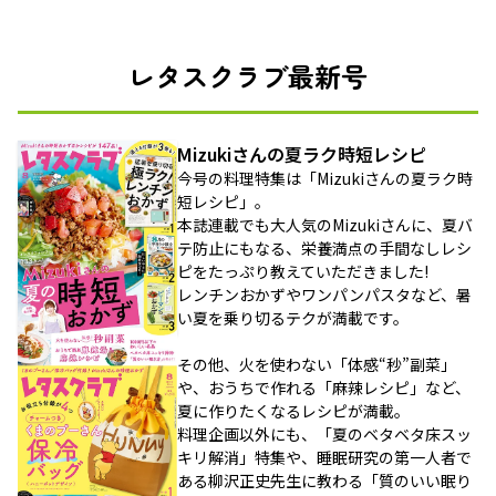
レタスクラブ最新号
Mizukiさんの夏ラク時短レシピ
今号の料理特集は「Mizukiさんの夏ラク時
短レシピ」。
本誌連載でも大人気のMizukiさんに、夏バ
テ防止にもなる、栄養満点の手間なしレシ
ピをたっぷり教えていただきました!
レンチンおかずやワンパンパスタなど、暑
い夏を乗り切るテクが満載です。
その他、火を使わない「体感“秒”副菜」
や、おうちで作れる「麻辣レシピ」など、
夏に作りたくなるレシピが満載。
料理企画以外にも、「夏のベタベタ床スッ
キリ解消」特集や、睡眠研究の第一人者で
ある柳沢正史先生に教わる「質のいい眠り