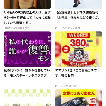
リボ払い50万円以上の人は、返済
【西野亮廣】ビジネス書最新刊
を3～6ヶ月停止して『大幅に減額
『北極星 僕たちはどう働くか』
してから返済する...
PR (渋谷法務総合事務所)
PR (FINCHI on GOETHE)
私の代わりに、誰かが復讐してい
アマゾン1位「このお茶ガチで
る モンスター - レタスクラブ
す」噂のお茶
PR (ハーブ健康本舗)