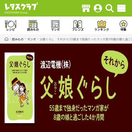
レシピ
読みもの
マンガ
フレンズ
ランキング
特集
読みもの
マンガ
父娘ぐらし それから 55歳まで独身だったマンガ家が8歳の娘と過ご