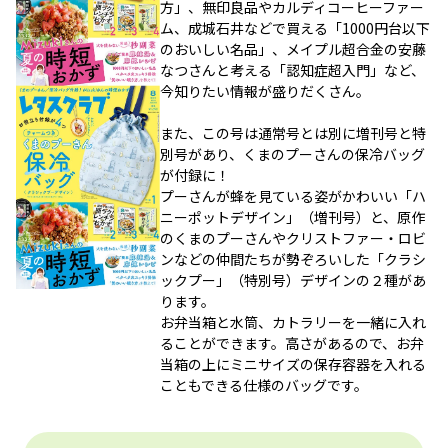
方」、無印良品やカルディコーヒーファー
ム、成城石井などで買える「1000円台以下
のおいしい名品」、メイプル超合金の安藤
なつさんと考える「認知症超入門」など、
今知りたい情報が盛りだくさん。
また、この号は通常号とは別に増刊号と特
別号があり、くまのプーさんの保冷バッグ
が付録に！
プーさんが蜂を見ている姿がかわいい「ハ
ニーポットデザイン」（増刊号）と、原作
のくまのプーさんやクリストファー・ロビ
ンなどの仲間たちが勢ぞろいした「クラシ
ックプー」（特別号）デザインの２種があ
ります。
お弁当箱と水筒、カトラリーを一緒に入れ
ることができます。高さがあるので、お弁
当箱の上にミニサイズの保存容器を入れる
こともできる仕様のバッグです。