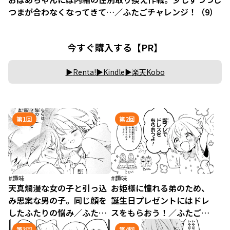
つまが合わなくなってきて…／ふたごチャレンジ！（9）
今すぐ購入する【PR】
Renta!
Kindle
楽天Kobo
第1回
第2回
#趣味
#趣味
天真爛漫な女の子と引っ込
お姫様に憧れる弟のため、
み思案な男の子。同じ顔を
誕生日プレゼントにはドレ
したふたりの悩み／ふたご
スをもらおう！／ふたごチ
チャレンジ！（1）
ャレンジ！（2）
第3回
第4回