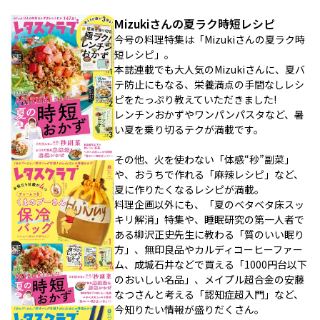
Mizukiさんの夏ラク時短レシピ
今号の料理特集は「Mizukiさんの夏ラク時
短レシピ」。
本誌連載でも大人気のMizukiさんに、夏バ
テ防止にもなる、栄養満点の手間なしレシ
ピをたっぷり教えていただきました!
レンチンおかずやワンパンパスタなど、暑
い夏を乗り切るテクが満載です。
その他、火を使わない「体感“秒”副菜」
や、おうちで作れる「麻辣レシピ」など、
夏に作りたくなるレシピが満載。
料理企画以外にも、「夏のベタベタ床スッ
キリ解消」特集や、睡眠研究の第一人者で
ある柳沢正史先生に教わる「質のいい眠り
方」、無印良品やカルディコーヒーファー
ム、成城石井などで買える「1000円台以下
のおいしい名品」、メイプル超合金の安藤
なつさんと考える「認知症超入門」など、
今知りたい情報が盛りだくさん。