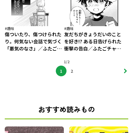
#趣味
#趣味
傷ついたり、傷つけられた
友だちがきょうだいのこと
り。何気ない会話で気づく
を好き!? ある日告げられた
「悪気のなさ」／ふたごチ
衝撃の告白／ふたごチャレ
ャレンジ！（7）
ンジ！（8）
1/2
1
2
おすすめ読みもの