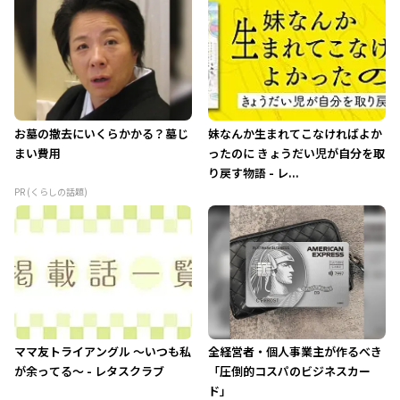
お墓の撤去にいくらかかる？墓じ
妹なんか生まれてこなければよか
まい費用
ったのに きょうだい児が自分を取
り戻す物語 - レ...
PR (くらしの話題)
ママ友トライアングル ～いつも私
全経営者・個人事業主が作るべき
が余ってる～ - レタスクラブ
「圧倒的コスパのビジネスカー
ド」