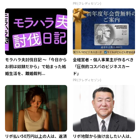
PR (クレディセゾン)
モラハラ夫討伐日記 ～「今日から
全経営者・個人事業主が作るべき
お前は奴隷だから」で始まった結
「圧倒的コスパのビジネスカー
婚生活を、離婚裁判...
ド」
PR (クレディセゾン)
リボ払い50万円以上の人は、返済
リボ地獄から抜け出したい人は、