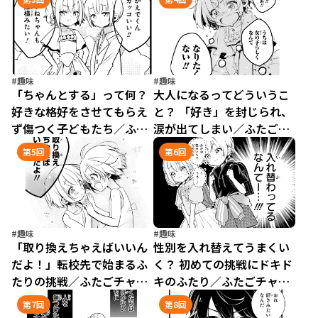
#趣味
#趣味
「ちゃんとする」って何？
大人になるってどういうこ
好きな格好をさせてもらえ
と？ 「好き」を封じられ、
ず傷つく子どもたち／ふた
涙が出てしまい／ふたごチ
ごチャレンジ！（3）
ャレンジ！（4）
第5回
第6回
#趣味
#趣味
「取り換えちゃえばいいん
性別を入れ替えてうまくい
だよ！」転校先で始まるふ
く？ 初めての挑戦にドキド
たりの挑戦／ふたごチャレ
キのふたり／ふたごチャレ
ンジ！（5）
ンジ！（6）
第7回
第8回