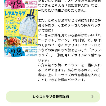
のおいしい名品」、メイプル超合金の安藤
なつさんと考える「認知症超入門」など、
今知りたい情報が盛りだくさん。
また、この号は通常号とは別に増刊号と特
別号があり、くまのプーさんの保冷バッグ
が付録に！
プーさんが蜂を見ている姿がかわいい「ハ
ニーポットデザイン」（増刊号）と、原作
のくまのプーさんやクリストファー・ロビ
ンなどの仲間たちが勢ぞろいした「クラシ
ックプー」（特別号）デザインの２種があ
ります。
お弁当箱と水筒、カトラリーを一緒に入れ
ることができます。高さがあるので、お弁
当箱の上にミニサイズの保存容器を入れる
こともできる仕様のバッグです。
レタスクラブ最新号詳細