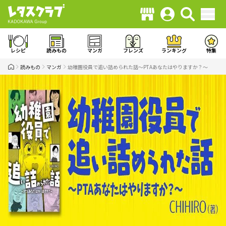
レシピ
読みもの
マンガ
フレンズ
ランキング
特集
読みもの
マンガ
幼稚園役員で追い詰められた話～PTAあなたはやりますか？～