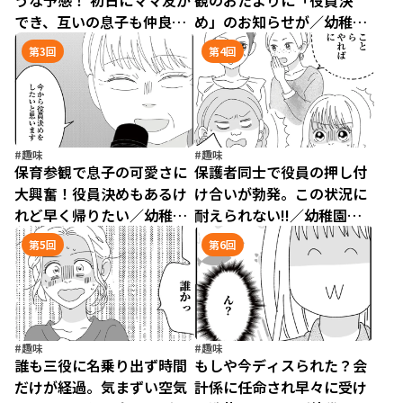
うな予感！ 初日にママ友が
観のおたよりに「役員決
でき、互いの息子も仲良し
め」のお知らせが／幼稚園
に／幼稚園役員で追い詰め
役員で追い詰められた話
第3回
第4回
られた話（1）
（2）
#趣味
#趣味
保育参観で息子の可愛さに
保護者同士で役員の押し付
大興奮！役員決めもあるけ
け合いが勃発。この状況に
れど早く帰りたい／幼稚園
耐えられない!!／幼稚園役
役員で追い詰められた話
員で追い詰められた話
第5回
第6回
（3）
（4）
#趣味
#趣味
誰も三役に名乗り出ず時間
もしや今ディスられた？会
だけが経過。気まずい空気
計係に任命され早々に受け