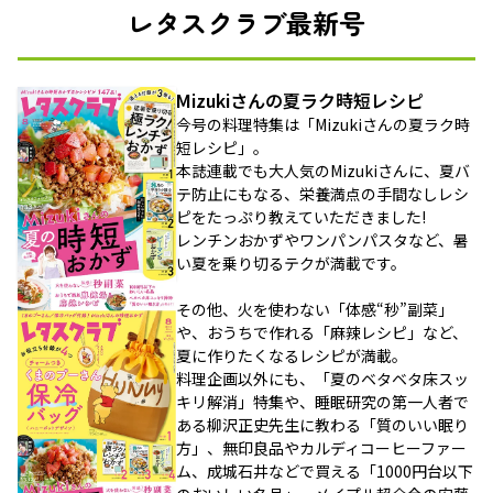
レタスクラブ最新号
Mizukiさんの夏ラク時短レシピ
今号の料理特集は「Mizukiさんの夏ラク時
短レシピ」。
本誌連載でも大人気のMizukiさんに、夏バ
テ防止にもなる、栄養満点の手間なしレシ
ピをたっぷり教えていただきました!
レンチンおかずやワンパンパスタなど、暑
い夏を乗り切るテクが満載です。
その他、火を使わない「体感“秒”副菜」
や、おうちで作れる「麻辣レシピ」など、
夏に作りたくなるレシピが満載。
料理企画以外にも、「夏のベタベタ床スッ
キリ解消」特集や、睡眠研究の第一人者で
ある柳沢正史先生に教わる「質のいい眠り
方」、無印良品やカルディコーヒーファー
ム、成城石井などで買える「1000円台以下