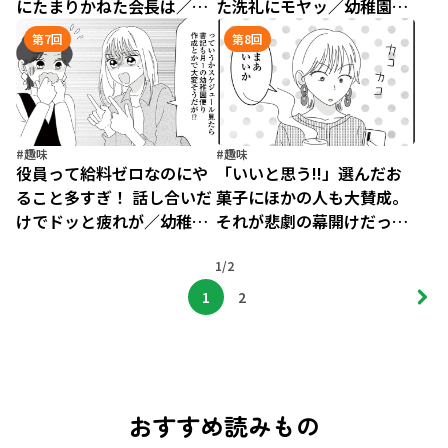
にたまりかねた会長は／幼
た洗礼にモヤッ／幼稚園役
稚園役員で追い詰められた
員で追い詰められた話
第7回
第8回
話（5）
（6）
#趣味
#趣味
役員って給料ゼロなのにや
「いいと思う!!」選んだお
ること多すぎ！ 話し合いだ
菓子にほかの人も大賛成。
けでドッと疲れが／幼稚園
それが悲劇の幕開けだった
役員で追い詰められた話
／幼稚園役員で追い詰めら
（7）
1/2
れた話（8）
1
2
おすすめ読みもの