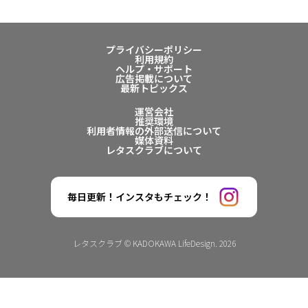
プライバシーポリシー
利用規約
ヘルプ・サポート
広告掲載について
最新トピックス
運営会社
推奨環境
利用者情報の外部送信について
媒体資料
レタスクラブについて
毎日更新！インスタもチェック！
レタスクラブ © KADOKAWA LifeDesign. 2026