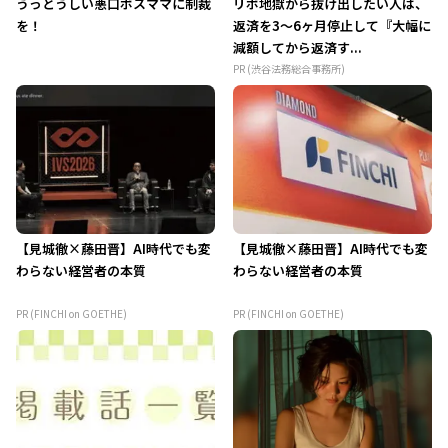
うっとうしい悪口ボスママに制裁
リボ地獄から抜け出したい人は、
を！
返済を3～6ヶ月停止して『大幅に
減額してから返済す...
PR (渋谷法務総合事務所)
【見城徹×藤田晋】AI時代でも変
【見城徹×藤田晋】AI時代でも変
わらない経営者の本質
わらない経営者の本質
PR (FINCHI on GOETHE)
PR (FINCHI on GOETHE)