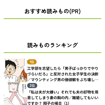
おすすめ読みもの(PR)
読みものランキング
1位
工学部を志望したら「男子ばっかりでやり
づらいだろ」と反対された女子学生の決断
／マウンティング男の価値観をぶち壊した
結果（1）
2位
「私は夫が大嫌い」それでも夫の好物を用
意してしまう妻の胸の内／離婚してもいい
ですか？ 翔子の場合（1）