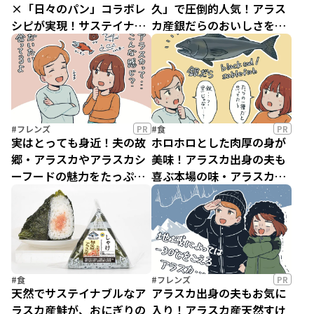
×「⽇々のパン」コラボレ
久」で圧倒的人気！アラス
シピが実現！サステイナブ
カ産銀だらのおいしさを知
ルなアラスカ産シーフード
らないなんてもったいな
を家庭で気軽に楽しもう♪
い！！
#フレンズ
PR
#食
PR
実はとっても身近！夫の故
ホロホロとした肉厚の身が
郷・アラスカやアラスカシ
美味！アラスカ出身の夫も
ーフードの魅力をたっぷり
喜ぶ本場の味・アラスカ産
お届け
天然銀だらレシピ
#食
#フレンズ
PR
天然でサステイナブルなア
アラスカ出身の夫もお気に
ラスカ産鮭が、おにぎりの
入り！アラスカ産天然すけ