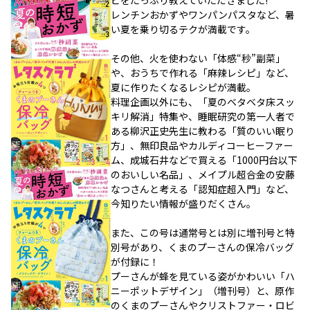
ピをたっぷり教えていただきました!
レンチンおかずやワンパンパスタなど、暑
い夏を乗り切るテクが満載です。
その他、火を使わない「体感“秒”副菜」
や、おうちで作れる「麻辣レシピ」など、
夏に作りたくなるレシピが満載。
料理企画以外にも、「夏のベタベタ床スッ
キリ解消」特集や、睡眠研究の第一人者で
ある柳沢正史先生に教わる「質のいい眠り
方」、無印良品やカルディコーヒーファー
ム、成城石井などで買える「1000円台以下
のおいしい名品」、メイプル超合金の安藤
なつさんと考える「認知症超入門」など、
今知りたい情報が盛りだくさん。
また、この号は通常号とは別に増刊号と特
別号があり、くまのプーさんの保冷バッグ
が付録に！
プーさんが蜂を見ている姿がかわいい「ハ
ニーポットデザイン」（増刊号）と、原作
のくまのプーさんやクリストファー・ロビ