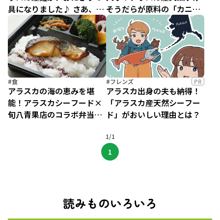
具になりました♪ さあ、ミ
そうだらが原料の「カニカ
ニストップへ急ごう！
マ」を使ったレシピ
#食
#フレンズ
PR
アラスカの海の恵みを堪
アラスカ出身の夫も納得！
能！アラスカシーフード×
「アラスカ産天然シーフー
旬八青果店のコラボ弁当が
ド」がおいしい理由とは？
登場
1/1
1
読みものいろいろ