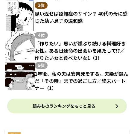
3位
思い返せば認知症のサイン？ 40代の母に感
じた幼い息子の違和感
4位
「作りたい」思いが燻ぶり続ける料理好き
女性。ある日運命の出会いを果たして!?／
作りたい女と食べたい女1（1）
5位
1年後、私の夫は安楽死をする。夫婦が選ん
だ「その時」までの過ごし方／終末パート
ナー（1）
読みものランキングをもっと見る