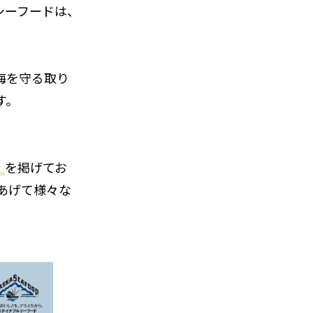
シーフードは、
海を守る取り
す。
」
を掲げてお
あげて様々な