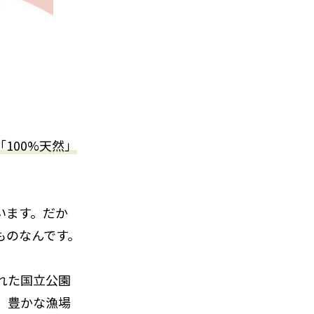
「100%天然」
います。だか
ものなんです。
れた国立公園
、豊かな漁場