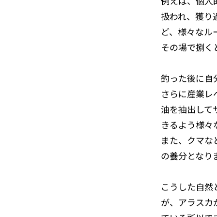
例えば、個人
扱われ、獲り
ど、様々なル
その場で捌く
釣った後に自
さらに産業レ
油を抽出して
きるよう様々
また、クマな
の養分となり
こうした自然
が、アラスカ