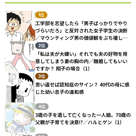
1位
工学部を志望したら「男子ばっかりでやり
づらいだろ」と反対された女子学生の決断
／マウンティング男の価値観をぶち壊した
結果（1）
2位
「私は夫が大嫌い」それでも夫の好物を用
意してしまう妻の胸の内／離婚してもいい
ですか？ 翔子の場合（1）
3位
思い返せば認知症のサイン？ 40代の母に感
じた幼い息子の違和感
4位
3歳の子を遺して亡くなった一人娘。70歳の
父親が子育てを決意!?／ハルとゲン（1）