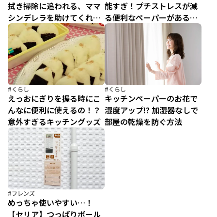
拭き掃除に追われる、ママ
能すぎ！プチストレスが減
シンデレラを助けてくれた
る便利なペーパーがあるっ
「万能ペーパーふきん」
て快適！
#くらし
#くらし
えっおにぎりを握る時にこ
キッチンペーパーのお花で
んなに便利に使えるの！？
湿度アップ!? 加湿器なしで
意外すぎるキッチングッズ
部屋の乾燥を防ぐ方法
#フレンズ
めっちゃ使いやすい…！
【セリア】つっぱりポール