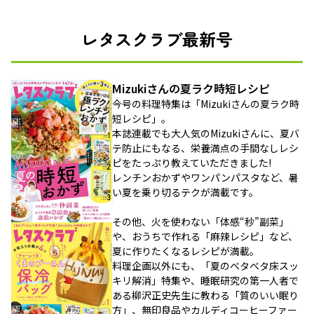
レタスクラブ最新号
Mizukiさんの夏ラク時短レシピ
今号の料理特集は「Mizukiさんの夏ラク時
短レシピ」。
本誌連載でも大人気のMizukiさんに、夏バ
テ防止にもなる、栄養満点の手間なしレシ
ピをたっぷり教えていただきました!
レンチンおかずやワンパンパスタなど、暑
い夏を乗り切るテクが満載です。
その他、火を使わない「体感“秒”副菜」
や、おうちで作れる「麻辣レシピ」など、
夏に作りたくなるレシピが満載。
料理企画以外にも、「夏のベタベタ床スッ
キリ解消」特集や、睡眠研究の第一人者で
ある柳沢正史先生に教わる「質のいい眠り
方」、無印良品やカルディコーヒーファー