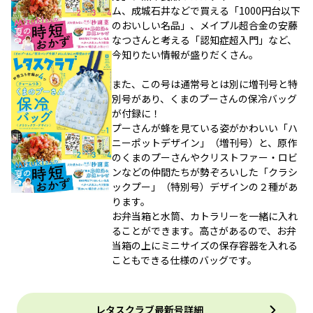
ム、成城石井などで買える「1000円台以下
のおいしい名品」、メイプル超合金の安藤
なつさんと考える「認知症超入門」など、
今知りたい情報が盛りだくさん。
また、この号は通常号とは別に増刊号と特
別号があり、くまのプーさんの保冷バッグ
が付録に！
プーさんが蜂を見ている姿がかわいい「ハ
ニーポットデザイン」（増刊号）と、原作
のくまのプーさんやクリストファー・ロビ
ンなどの仲間たちが勢ぞろいした「クラシ
ックプー」（特別号）デザインの２種があ
ります。
お弁当箱と水筒、カトラリーを一緒に入れ
ることができます。高さがあるので、お弁
当箱の上にミニサイズの保存容器を入れる
こともできる仕様のバッグです。
レタスクラブ最新号詳細