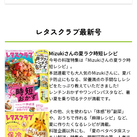
レタスクラブ最新号
Mizukiさんの夏ラク時短レシピ
今号の料理特集は「Mizukiさんの夏ラク時
短レシピ」。
本誌連載でも大人気のMizukiさんに、夏バ
テ防止にもなる、栄養満点の手間なしレシ
ピをたっぷり教えていただきました!
レンチンおかずやワンパンパスタなど、暑
い夏を乗り切るテクが満載です。
その他、火を使わない「体感“秒”副菜」
や、おうちで作れる「麻辣レシピ」など、
夏に作りたくなるレシピが満載。
料理企画以外にも、「夏のベタベタ床スッ