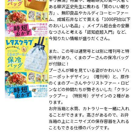
キリ解消」特集や、睡眠研究の第一人者で
ある柳沢正史先生に教わる「質のいい眠り
方」、無印良品やカルディコーヒーファー
ム、成城石井などで買える「1000円台以下
のおいしい名品」、メイプル超合金の安藤
なつさんと考える「認知症超入門」など、
今知りたい情報が盛りだくさん。
また、この号は通常号とは別に増刊号と特
別号があり、くまのプーさんの保冷バッグ
が付録に！
プーさんが蜂を見ている姿がかわいい「ハ
ニーポットデザイン」（増刊号）と、原作
のくまのプーさんやクリストファー・ロビ
ンなどの仲間たちが勢ぞろいした「クラシ
ックプー」（特別号）デザインの２種があ
ります。
お弁当箱と水筒、カトラリーを一緒に入れ
ることができます。高さがあるので、お弁
当箱の上にミニサイズの保存容器を入れる
こともできる仕様のバッグです。