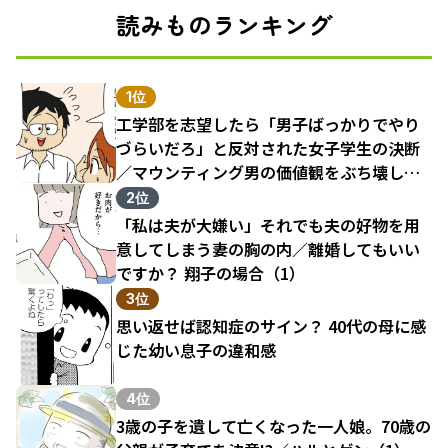
読みものランキング
1位
工学部を志望したら「男子ばっかりでやり
づらいだろ」と反対された女子学生の決断
／マウンティング男の価値観をぶち壊した
結果（1）
2位
「私は夫が大嫌い」それでも夫の好物を用
意してしまう妻の胸の内／離婚してもいい
ですか？ 翔子の場合（1）
3位
思い返せば認知症のサイン？ 40代の母に感
じた幼い息子の違和感
4位
3歳の子を遺して亡くなった一人娘。70歳の