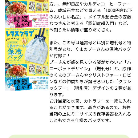
方」、無印良品やカルディコーヒーファー
ム、成城石井などで買える「1000円台以下
のおいしい名品」、メイプル超合金の安藤
なつさんと考える「認知症超入門」など、
今知りたい情報が盛りだくさん。
また、この号は通常号とは別に増刊号と特
別号があり、くまのプーさんの保冷バッグ
が付録に！
プーさんが蜂を見ている姿がかわいい「ハ
ニーポットデザイン」（増刊号）と、原作
のくまのプーさんやクリストファー・ロビ
ンなどの仲間たちが勢ぞろいした「クラシ
ックプー」（特別号）デザインの２種があ
ります。
お弁当箱と水筒、カトラリーを一緒に入れ
ることができます。高さがあるので、お弁
当箱の上にミニサイズの保存容器を入れる
こともできる仕様のバッグです。