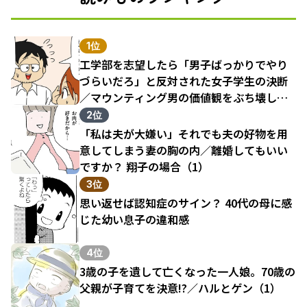
1位
工学部を志望したら「男子ばっかりでやり
づらいだろ」と反対された女子学生の決断
／マウンティング男の価値観をぶち壊した
結果（1）
2位
「私は夫が大嫌い」それでも夫の好物を用
意してしまう妻の胸の内／離婚してもいい
ですか？ 翔子の場合（1）
3位
思い返せば認知症のサイン？ 40代の母に感
じた幼い息子の違和感
4位
3歳の子を遺して亡くなった一人娘。70歳の
父親が子育てを決意!?／ハルとゲン（1）