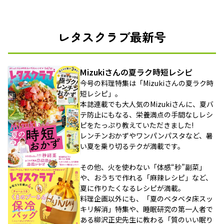
レタスクラブ最新号
Mizukiさんの夏ラク時短レシピ
今号の料理特集は「Mizukiさんの夏ラク時
短レシピ」。
本誌連載でも大人気のMizukiさんに、夏バ
テ防止にもなる、栄養満点の手間なしレシ
ピをたっぷり教えていただきました!
レンチンおかずやワンパンパスタなど、暑
い夏を乗り切るテクが満載です。
その他、火を使わない「体感“秒”副菜」
や、おうちで作れる「麻辣レシピ」など、
夏に作りたくなるレシピが満載。
料理企画以外にも、「夏のベタベタ床スッ
キリ解消」特集や、睡眠研究の第一人者で
ある柳沢正史先生に教わる「質のいい眠り