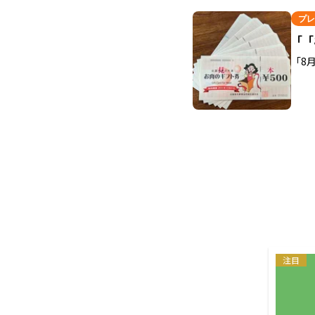
プレ
「「
「8
注目