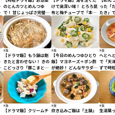
コ
【時短ドラマ飯】お惣菜
【ドラマ飯】湯を注ぐだ
【めん
つ
のとんカツとめんつゆ
けで奥深い味！ とろろ昆
った「
コ
で！ 甘じょっぱさ完璧の
布と梅チューブで「本格
たき」で
「超簡単カツ丼」
っぽいお吸いもの」
どなぜ
たらこ
#食
#食
#食
り
【ドラマ飯】もう鍋は飽
【今日のめんつゆひとり
へとへ
ゆ
きたと言わせない！ きの
飯】マヨネーズ＋ポン酢
で「天津
ク
こどっさり「豚こまとき
が絶妙！ どんなサラダに
ずで時
のこのオイスターめんつ
も合う”混ぜるだけ”の万
ゆ鍋」
能ソース
#食
#食
#食
り
【ドラマ飯】クリームチ
炊き込みご飯は「土鍋」
生湯葉