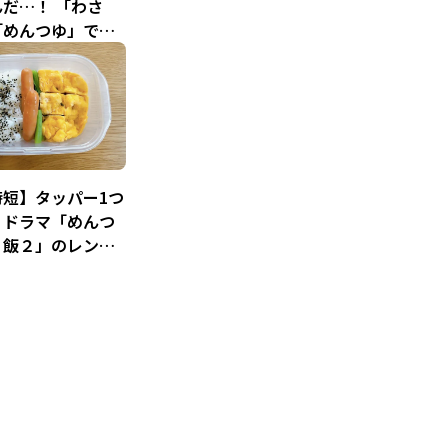
だ…！ 「わさ
「めんつゆ」で絶
カド湯葉【ドラマ
時短】タッパー1つ
！ドラマ「めんつ
り飯２」のレンチ
きを作ってみた！