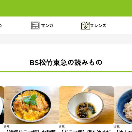
の
マンガ
フレンズ
BS松竹東急の読みもの
#食
#食
#食