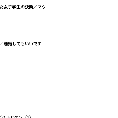
た女子学生の決断／マウ
／離婚してもいいです
／ハルとゲン（1）