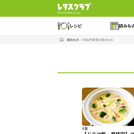
レシピ
読みも
読みもの
BS松竹東急の読みもの
#食