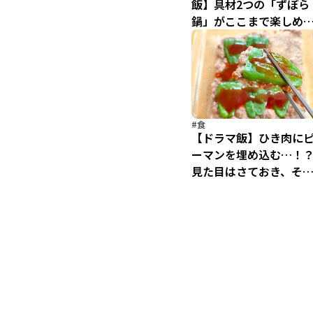
飯】具材2つの「ずぼら
鍋」がここまで楽しめ
なんて！ 3日目までおい
しい牛鍋アレンジ
#食
【ドラマ飯】ひき肉に
ーマンを埋め込む…！
見た目はさておき、そ
味は？「肉のピーマン
め」