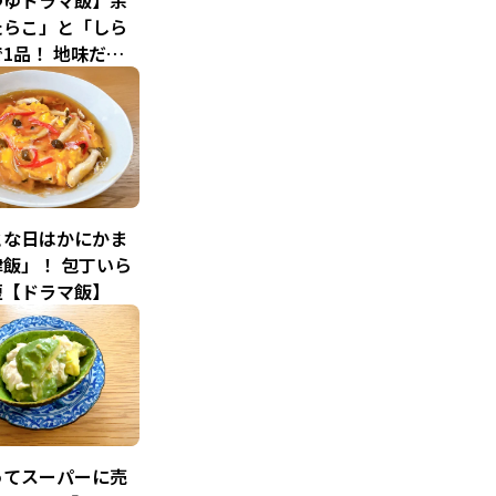
つゆドラマ飯】余
たらこ」と「しら
1品！ 地味だけ
か惹かれる「しら
」
とな日はかにかま
飯」！ 包丁いら
短【ドラマ飯】
ってスーパーに売