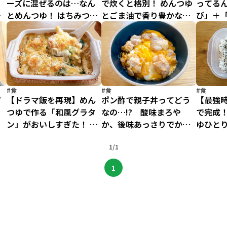
ーズに混ぜるのは…なん
で炊くと格別！ めんつゆ
ってるん
る
とめんつゆ！ はちみつと
とごま油で香り豊かな
び」＋
ろ～り、さつまいものも
「れんこんと牛肉の土鍋
品アボ
てなしレシピ
ごはん」【ドラマ飯】
飯】
#食
#食
#食
ピ
【ドラマ飯を再現】めん
ポン酢で親子丼ってどう
【最強
？
つゆで作る「和風グラタ
なの…!? 酸味まろや
で完成
の
ン」がおいしすぎた！ だ
か、後味あっさりでかな
ゆひと
詰
しのうまみは洋食とも相
りイケる！【時短ドラマ
ン卵焼
性◎
飯】
1/1
1