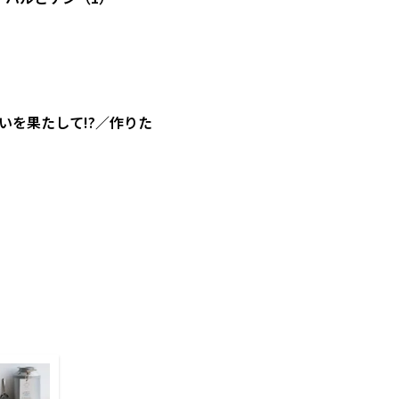
を果たして!?／作りた