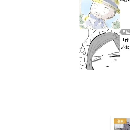
5位
「作
い女
注目