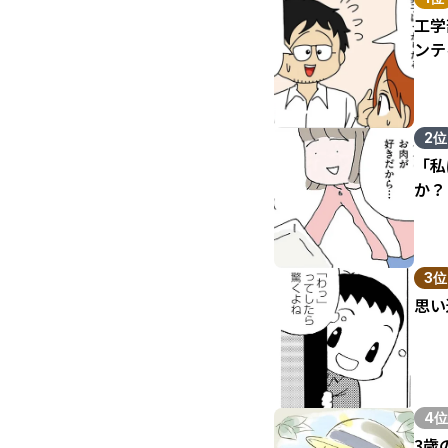
工学
ンテ
2位
「私
か？
3位
思い
4位
3歳