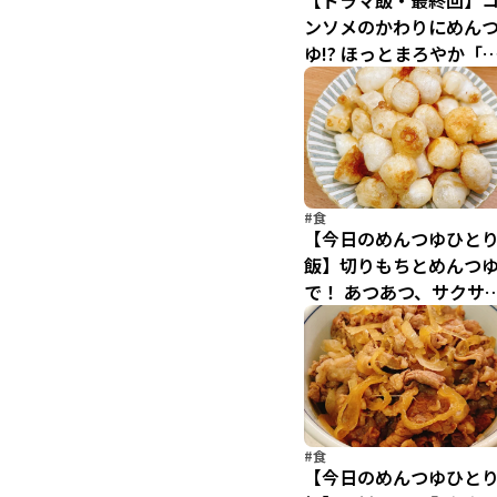
【ドラマ飯・最終回】
ンソメのかわりにめん
ゆ!? ほっとまろやか「
ーンクリーム鍋」
#食
【今日のめんつゆひと
飯】切りもちとめんつ
で！ あつあつ、サクサ
「レンチンおかき」
#食
【今日のめんつゆひと