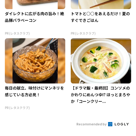
ダイレクトに広がる肉の旨み！絶
トマトと○○をあえるだけ！夏の
品豚バラベーコン
すぐできごはん
PR (レタスクラブ)
PR (レタスクラブ)
毎日の献立、味付けにマンネリを
【ドラマ飯・最終回】コンソメの
感じている方必見！
かわりにめんつゆ!? ほっとまろや
か「コーンクリー...
PR (レタスクラブ)
Recommended by