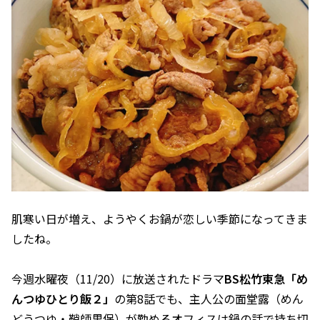
肌寒い日が増え、ようやくお鍋が恋しい季節になってきま
したね。
今週水曜夜（11/20）に放送されたドラマ
BS松竹東急「め
んつゆひとり飯２」
の第8話でも、主人公の面堂露（めん
どうつゆ・鞘師里保）が勤めるオフィスは鍋の話で持ち切