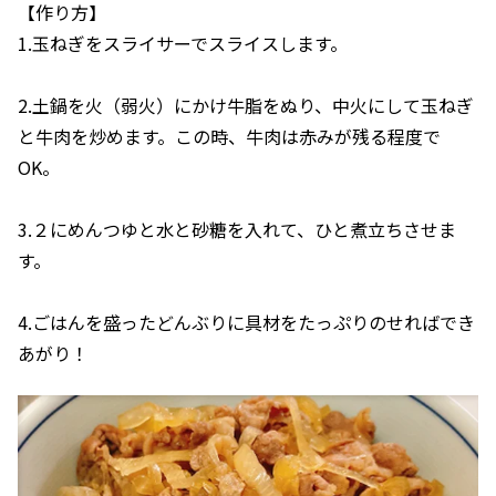
【作り方】
1.玉ねぎをスライサーでスライスします。
2.土鍋を火（弱火）にかけ牛脂をぬり、中火にして玉ねぎ
と牛肉を炒めます。この時、牛肉は赤みが残る程度で
OK。
3.２にめんつゆと水と砂糖を入れて、ひと煮立ちさせま
す。
4.ごはんを盛ったどんぶりに具材をたっぷりのせればでき
あがり！