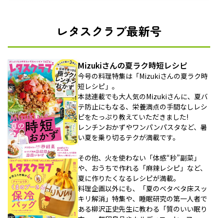
レタスクラブ最新号
Mizukiさんの夏ラク時短レシピ
今号の料理特集は「Mizukiさんの夏ラク時
短レシピ」。
本誌連載でも大人気のMizukiさんに、夏バ
テ防止にもなる、栄養満点の手間なしレシ
ピをたっぷり教えていただきました!
レンチンおかずやワンパンパスタなど、暑
い夏を乗り切るテクが満載です。
その他、火を使わない「体感“秒”副菜」
や、おうちで作れる「麻辣レシピ」など、
夏に作りたくなるレシピが満載。
料理企画以外にも、「夏のベタベタ床スッ
キリ解消」特集や、睡眠研究の第一人者で
ある柳沢正史先生に教わる「質のいい眠り