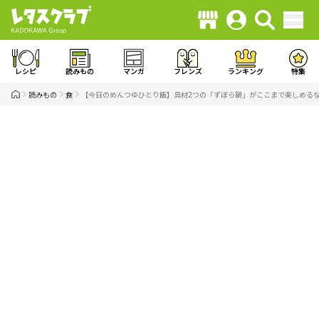
レシピ
読みもの
マンガ
フレンズ
ランキング
特集
読みもの
食
【今日のめんつゆひとり飯】具材2つの「ずぼら鍋」がここまで楽しめるな