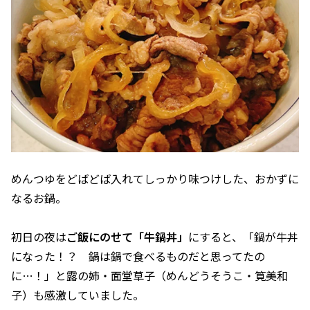
めんつゆをどばどば入れてしっかり味つけした、おかずに
なるお鍋。
初日の夜は
ご飯にのせて「牛鍋丼」
にすると、「鍋が牛丼
になった！？ 鍋は鍋で食べるものだと思ってたの
に…！」と露の姉・面堂草子（めんどうそうこ・筧美和
子）も感激していました。