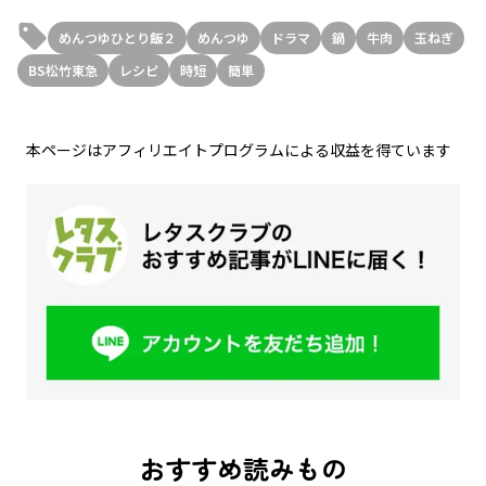
めんつゆひとり飯２
めんつゆ
ドラマ
鍋
牛肉
玉ねぎ
BS松竹東急
レシピ
時短
簡単
本ページはアフィリエイトプログラムによる収益を得ています
おすすめ読みもの