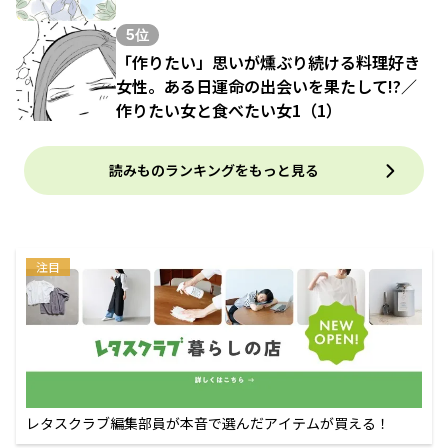
5位
「作りたい」思いが燻ぶり続ける料理好き
女性。ある日運命の出会いを果たして!?／
作りたい女と食べたい女1（1）
読みものランキングをもっと見る
注目
レタスクラブ編集部員が本音で選んだアイテムが買える！