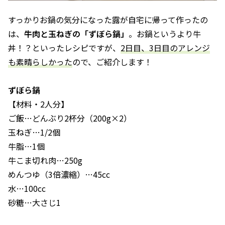
すっかりお鍋の気分になった露が自宅に帰って作ったの
は、
牛肉と玉ねぎの「ずぼら鍋」
。お鍋というより牛
丼！？といったレシピですが、
2日目、3日目のアレンジ
も素晴らしかった
ので、ご紹介します！
ずぼら鍋
【材料・2人分】
ご飯…どんぶり2杯分（200g×2）
玉ねぎ…1/2個
牛脂…1個
牛こま切れ肉…250g
めんつゆ（3倍濃縮）…45cc
水…100cc
砂糖…大さじ1