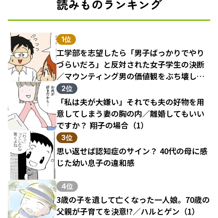
読みものランキング
1位
工学部を志望したら「男子ばっかりでやり
づらいだろ」と反対された女子学生の決断
／マウンティング男の価値観をぶち壊した
結果（1）
2位
「私は夫が大嫌い」それでも夫の好物を用
意してしまう妻の胸の内／離婚してもいい
ですか？ 翔子の場合（1）
3位
思い返せば認知症のサイン？ 40代の母に感
じた幼い息子の違和感
4位
3歳の子を遺して亡くなった一人娘。70歳の
父親が子育てを決意!?／ハルとゲン（1）