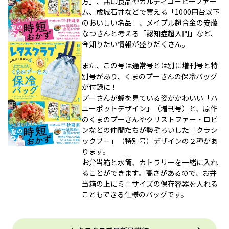
方」、無印良品やカルディコーヒーファー
ム、成城石井などで買える「1000円台以下
のおいしい名品」、メイプル超合金の安藤
なつさんと考える「認知症超入門」など、
今知りたい情報が盛りだくさん。
また、この号は通常号とは別に増刊号と特
別号があり、くまのプーさんの保冷バッグ
が付録に！
プーさんが蜂を見ている姿がかわいい「ハ
ニーポットデザイン」（増刊号）と、原作
のくまのプーさんやクリストファー・ロビ
ンなどの仲間たちが勢ぞろいした「クラシ
ックプー」（特別号）デザインの２種があ
ります。
お弁当箱と水筒、カトラリーを一緒に入れ
ることができます。高さがあるので、お弁
当箱の上にミニサイズの保存容器を入れる
こともできる仕様のバッグです。