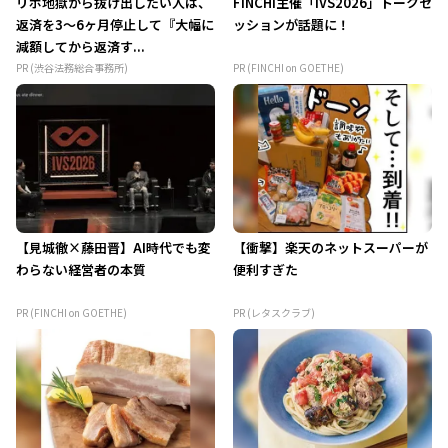
リボ地獄から抜け出したい人は、
FINCHI主催「IVS2026」トークセ
返済を3～6ヶ月停止して『大幅に
ッションが話題に！
減額してから返済す...
PR (渋谷法務総合事務所)
PR (FINCHI on GOETHE)
【見城徹×藤田晋】AI時代でも変
【衝撃】楽天のネットスーパーが
わらない経営者の本質
便利すぎた
PR (FINCHI on GOETHE)
PR (レタスクラブ)