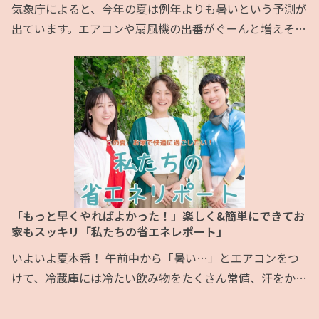
気象庁によると、今年の夏は例年よりも暑いという予測が
出ています。エアコンや扇風機の出番がぐーんと増えそう
ですが、東京エリアでは「無理のない範囲での節電をお願
いしたい」との呼びかけをしているのをニュースで目にし
た人も多いはず。 電気はためることができないので、
「つかう（需要）量」と 「つくる（供給）量」を同じ量
にしてバランスをとる必要があります。今年の夏、予想を
超える猛暑になった場合、エアコンなどでみんなが一斉に
大量
「もっと早くやればよかった！」楽しく&簡単にできてお
家もスッキリ「私たちの省エネレポート」
いよいよ夏本番！ 午前中から「暑い…」とエアコンをつ
けて、冷蔵庫には冷たい飲み物をたくさん常備、汗をかい
て着替えの回数が増えて洗濯機はフル稼働…というご家庭
も多いのでは？ そこで気がかりなのが「電気」の使い過