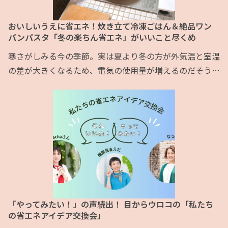
おいしいうえに省エネ！炊き立て冷凍ごはん＆絶品ワン
パンパスタ「冬の楽ちん省エネ」がいいこと尽くめ
寒さがしみる今の季節。実は夏より冬の方が外気温と室温
の差が大きくなるため、電気の使用量が増えるのだそうで
す。最近の物価高騰もあり、私たちの家計的には電気代は
なるべく安く抑えたいところ。でも毎日家事に仕事に育児
に忙しい私たち。難しいことや面倒なことはパス！ です
よね。 そこでレタスクラブ編集部がストレスなしで簡単
にできる楽しい冬の省エネアイデアをリサーチ。実際にレ
タスフレンズがやってみた様子をお伝えします！ 『レタ
ス
「やってみたい！」の声続出！ 目からウロコの「私たち
の省エネアイデア交換会」