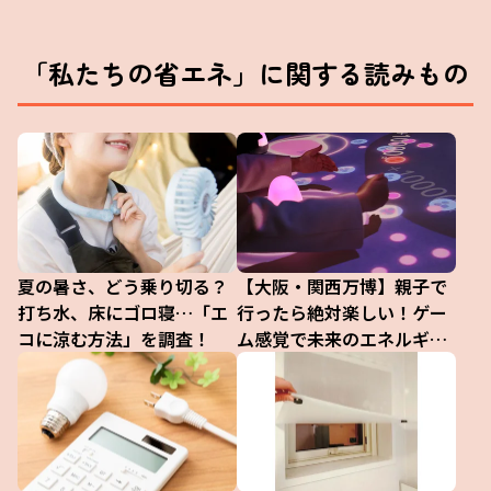
ぎ。今年の夏は一層暑くなるという気象庁の予測もありま
すし、東京エリアでは「無理のない範囲で節電をお願いし
「私たちの省エネ」に関する読みもの
たい」と政府が呼びかけを行っています。 そして、みん
なが何も気にせず電気をたくさん使ってしまうことは環境
夏の暑さ、どう乗り切る？
【大阪・関西万博】親子で
打ち水、床にゴロ寝…「エ
行ったら絶対楽しい！ゲー
コに涼む方法」を調査！
ム感覚で未来のエネルギー
を体感するパビリオン『電
力館 可能性のタマゴたち』