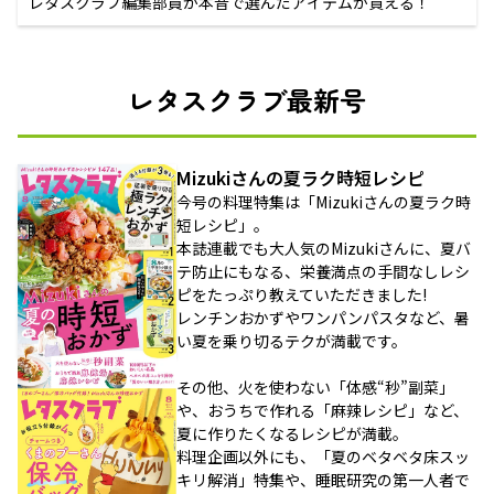
レタスクラブ編集部員が本音で選んだアイテムが買える！
レタスクラブ最新号
Mizukiさんの夏ラク時短レシピ
今号の料理特集は「Mizukiさんの夏ラク時
短レシピ」。
本誌連載でも大人気のMizukiさんに、夏バ
テ防止にもなる、栄養満点の手間なしレシ
ピをたっぷり教えていただきました!
レンチンおかずやワンパンパスタなど、暑
い夏を乗り切るテクが満載です。
その他、火を使わない「体感“秒”副菜」
や、おうちで作れる「麻辣レシピ」など、
夏に作りたくなるレシピが満載。
料理企画以外にも、「夏のベタベタ床スッ
キリ解消」特集や、睡眠研究の第一人者で