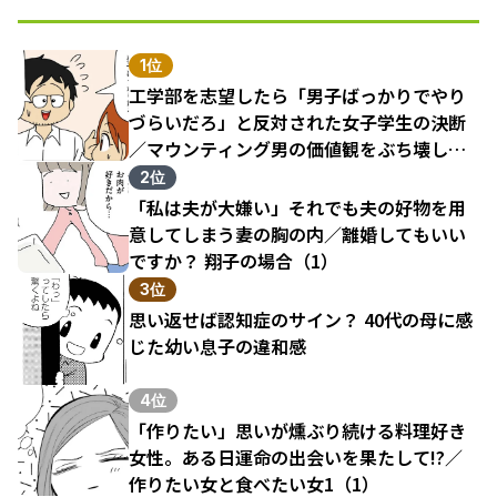
1位
工学部を志望したら「男子ばっかりでやり
づらいだろ」と反対された女子学生の決断
／マウンティング男の価値観をぶち壊した
結果（1）
2位
「私は夫が大嫌い」それでも夫の好物を用
意してしまう妻の胸の内／離婚してもいい
ですか？ 翔子の場合（1）
3位
思い返せば認知症のサイン？ 40代の母に感
じた幼い息子の違和感
4位
「作りたい」思いが燻ぶり続ける料理好き
女性。ある日運命の出会いを果たして!?／
作りたい女と食べたい女1（1）