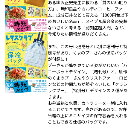
ある柳沢正史先生に教わる「質のいい眠り
方」、無印良品やカルディコーヒーファー
ム、成城石井などで買える「1000円台以下
のおいしい名品」、メイプル超合金の安藤
なつさんと考える「認知症超入門」など、
今知りたい情報が盛りだくさん。
また、この号は通常号とは別に増刊号と特
別号があり、くまのプーさんの保冷バッグ
が付録に！
プーさんが蜂を見ている姿がかわいい「ハ
ニーポットデザイン」（増刊号）と、原作
のくまのプーさんやクリストファー・ロビ
ンなどの仲間たちが勢ぞろいした「クラシ
ックプー」（特別号）デザインの２種があ
ります。
お弁当箱と水筒、カトラリーを一緒に入れ
ることができます。高さがあるので、お弁
当箱の上にミニサイズの保存容器を入れる
こともできる仕様のバッグです。