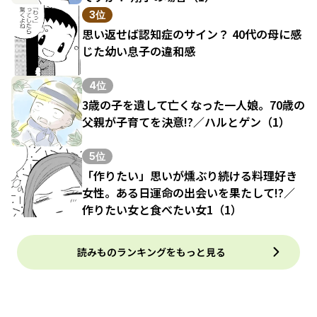
3位
思い返せば認知症のサイン？ 40代の母に感
じた幼い息子の違和感
4位
3歳の子を遺して亡くなった一人娘。70歳の
父親が子育てを決意!?／ハルとゲン（1）
5位
「作りたい」思いが燻ぶり続ける料理好き
女性。ある日運命の出会いを果たして!?／
作りたい女と食べたい女1（1）
読みものランキングをもっと見る