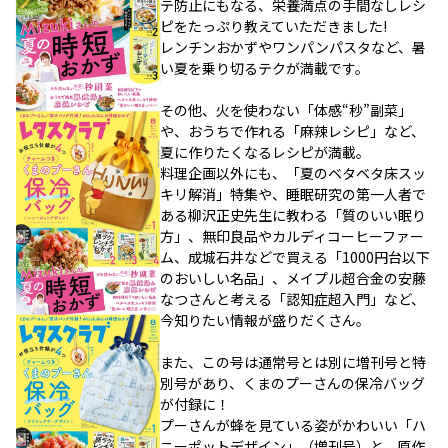
テ防止にもなる、栄養満点の手間なしレシ
ピをたっぷり教えていただきました!
レンチンおかずやワンパンパスタなど、暑
い夏を乗り切るテクが満載です。
その他、火を使わない「体感“秒”副菜」
や、おうちで作れる「麻辣レシピ」など、
夏に作りたくなるレシピが満載。
料理企画以外にも、「夏のベタベタ床スッ
キリ解消」特集や、睡眠研究の第一人者で
ある柳沢正史先生に教わる「質のいい眠り
方」、無印良品やカルディコーヒーファー
ム、成城石井などで買える「1000円台以下
のおいしい名品」、メイプル超合金の安藤
なつさんと考える「認知症超入門」など、
今知りたい情報が盛りだくさん。
また、この号は通常号とは別に増刊号と特
別号があり、くまのプーさんの保冷バッグ
が付録に！
プーさんが蜂を見ている姿がかわいい「ハ
ニーポットデザイン」（増刊号）と、原作