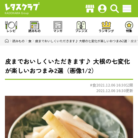
レシピ
読みもの
マンガ
フレンズ
ランキング
特集
読みもの
食
皮までおいしくいただきます♪ 大根の七変化が楽しいおつまみ2選
皮ま
皮までおいしくいただきます♪ 大根の七変化
が楽しいおつまみ2選（画像1/2）
#食
2021.12.06 16:30
公開
2021.12.06 16:30
更新