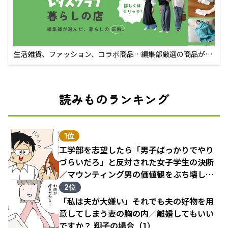
生活雑貨、ファッション、コラボ商品…編集部厳選の商品が買
えるECサイト
読みものランキング
1位
工学部を志望したら「男子ばっかりでやり
づらいだろ」と反対された女子学生の決断
／マウンティング男の価値観をぶち壊した
結果（1）
2位
「私は夫が大嫌い」それでも夫の好物を用
意してしまう妻の胸の内／離婚してもいい
ですか？ 翔子の場合（1）