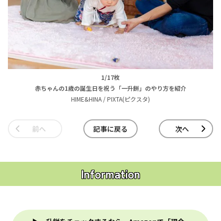
1/17枚
赤ちゃんの1歳の誕生日を祝う「一升餅」のやり方を紹介
HIME&HINA / PIXTA(ピクスタ)
前へ
記事に戻る
次へ
Information