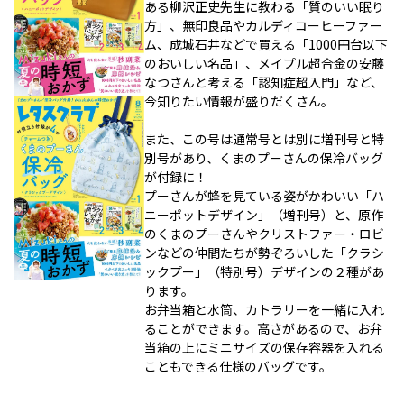
ある柳沢正史先生に教わる「質のいい眠り
方」、無印良品やカルディコーヒーファー
ム、成城石井などで買える「1000円台以下
のおいしい名品」、メイプル超合金の安藤
なつさんと考える「認知症超入門」など、
今知りたい情報が盛りだくさん。
また、この号は通常号とは別に増刊号と特
別号があり、くまのプーさんの保冷バッグ
が付録に！
プーさんが蜂を見ている姿がかわいい「ハ
ニーポットデザイン」（増刊号）と、原作
のくまのプーさんやクリストファー・ロビ
ンなどの仲間たちが勢ぞろいした「クラシ
ックプー」（特別号）デザインの２種があ
ります。
お弁当箱と水筒、カトラリーを一緒に入れ
ることができます。高さがあるので、お弁
当箱の上にミニサイズの保存容器を入れる
こともできる仕様のバッグです。