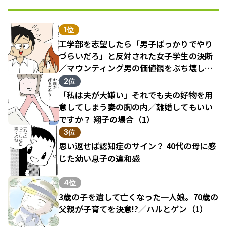
1位
工学部を志望したら「男子ばっかりでやり
づらいだろ」と反対された女子学生の決断
／マウンティング男の価値観をぶち壊した
結果（1）
2位
「私は夫が大嫌い」それでも夫の好物を用
意してしまう妻の胸の内／離婚してもいい
ですか？ 翔子の場合（1）
3位
思い返せば認知症のサイン？ 40代の母に感
じた幼い息子の違和感
4位
3歳の子を遺して亡くなった一人娘。70歳の
父親が子育てを決意!?／ハルとゲン（1）