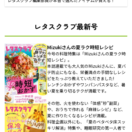
レタスクラブ編集部員が本音で選んだアイテムが買える！
レタスクラブ最新号
Mizukiさんの夏ラク時短レシピ
今号の料理特集は「Mizukiさんの夏ラク時
短レシピ」。
本誌連載でも大人気のMizukiさんに、夏バ
テ防止にもなる、栄養満点の手間なしレシ
ピをたっぷり教えていただきました!
レンチンおかずやワンパンパスタなど、暑
い夏を乗り切るテクが満載です。
その他、火を使わない「体感“秒”副菜」
や、おうちで作れる「麻辣レシピ」など、
夏に作りたくなるレシピが満載。
料理企画以外にも、「夏のベタベタ床スッ
キリ解消」特集や、睡眠研究の第一人者で