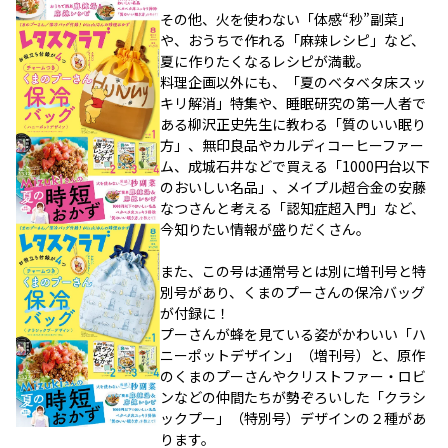
その他、火を使わない「体感“秒”副菜」
や、おうちで作れる「麻辣レシピ」など、
夏に作りたくなるレシピが満載。
料理企画以外にも、「夏のベタベタ床スッ
キリ解消」特集や、睡眠研究の第一人者で
ある柳沢正史先生に教わる「質のいい眠り
方」、無印良品やカルディコーヒーファー
ム、成城石井などで買える「1000円台以下
のおいしい名品」、メイプル超合金の安藤
なつさんと考える「認知症超入門」など、
今知りたい情報が盛りだくさん。
また、この号は通常号とは別に増刊号と特
別号があり、くまのプーさんの保冷バッグ
が付録に！
プーさんが蜂を見ている姿がかわいい「ハ
ニーポットデザイン」（増刊号）と、原作
のくまのプーさんやクリストファー・ロビ
ンなどの仲間たちが勢ぞろいした「クラシ
ックプー」（特別号）デザインの２種があ
ります。