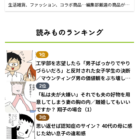
生活雑貨、ファッション、コラボ商品…編集部厳選の商品が買
えるECサイト
読みものランキング
1位
工学部を志望したら「男子ばっかりでやり
づらいだろ」と反対された女子学生の決断
／マウンティング男の価値観をぶち壊した
結果（1）
2位
「私は夫が大嫌い」それでも夫の好物を用
意してしまう妻の胸の内／離婚してもいい
ですか？ 翔子の場合（1）
3位
思い返せば認知症のサイン？ 40代の母に感
じた幼い息子の違和感