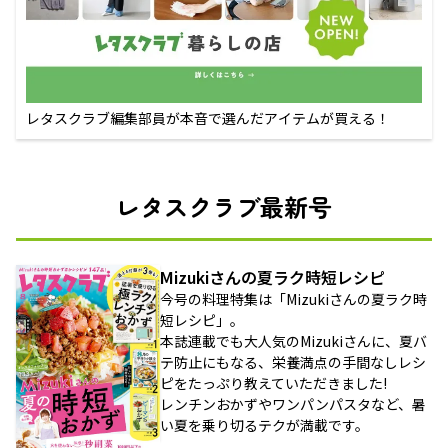
レタスクラブ編集部員が本音で選んだアイテムが買える！
レタスクラブ最新号
Mizukiさんの夏ラク時短レシピ
今号の料理特集は「Mizukiさんの夏ラク時
短レシピ」。
本誌連載でも大人気のMizukiさんに、夏バ
テ防止にもなる、栄養満点の手間なしレシ
ピをたっぷり教えていただきました!
レンチンおかずやワンパンパスタなど、暑
い夏を乗り切るテクが満載です。