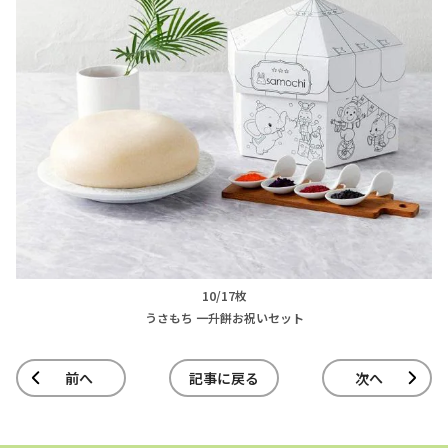
10/17枚
うさもち 一升餅お祝いセット
前へ
記事に戻る
次へ