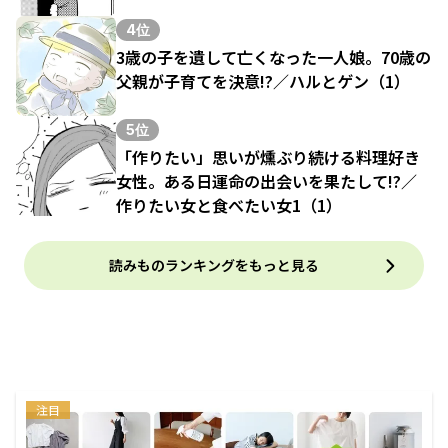
4位
3歳の子を遺して亡くなった一人娘。70歳の
父親が子育てを決意!?／ハルとゲン（1）
5位
「作りたい」思いが燻ぶり続ける料理好き
女性。ある日運命の出会いを果たして!?／
作りたい女と食べたい女1（1）
読みものランキングをもっと見る
注目