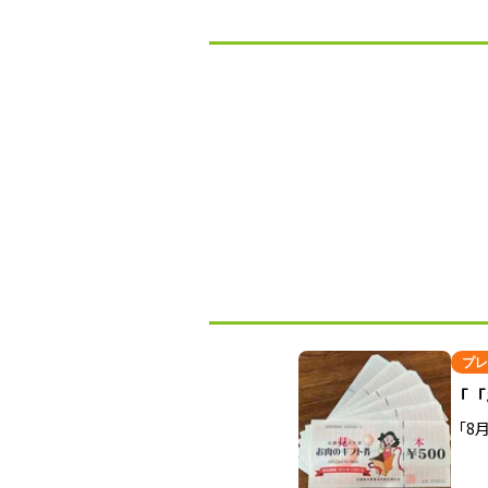
プレ
「「
「8