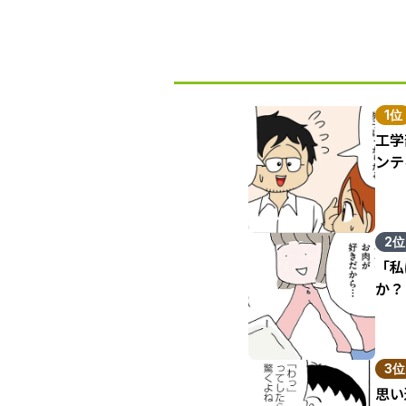
1位
工学
ンテ
2位
「私
か？
3位
思い